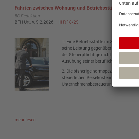
Fahrten zwischen Wohnung und Betriebsstätte: Betrieb
BC-Redaktion
BFH Urt. v. 5.2.2026 –
III R 18/25
1. Eine Betriebsstätte im Sinne des § 4 
seine Leistung gegenüber den Kunden erbr
der Steuerpflichtige nicht nur gelegent
Ausübung seiner beruflichen Tätigkeit a
2. Die bisherige normspezifische Ausle
steuerlichen Reisekostenrechts ab dem
Unternehmensbesteuerung und des steue
mehr lesen…