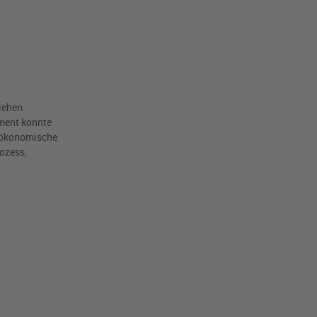
iehen.
ment konnte
d ökonomische
rozess,