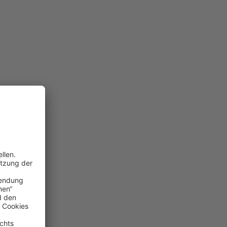
ichen
ieb zu dienen
und nicht das
rn durch einen
des
tänden des