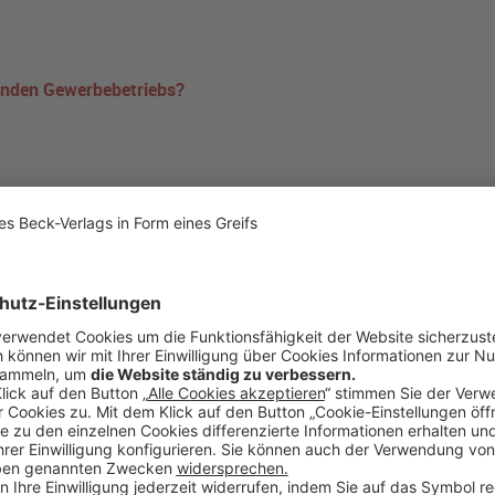
enden Gewerbebetriebs?
n zum (fiktiven) Anlagevermögen genügt es, dass sie nach den tatsächl
) objektiv und subjektiv dazu bestimmt sind, dauernd dem Geschäftsbetr
 nicht direkt oder unmittelbar dienen, nicht zwingend erforderlich sein 
ne gewerbesteuerliche Hinzurechnung bei der Anmietung von Hotelzimme
ung vorzunehmen, dass die Hotelzimmer dem (fiktiven) Anlagevermögen 
n sind. Ob eine solche Zuordnung zu erfolgen hat, hängt von den Ums