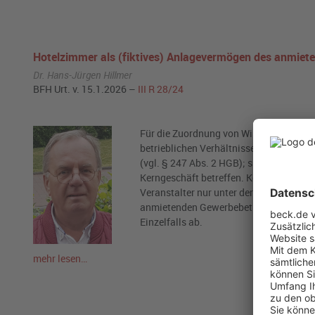
Hotelzimmer als (fiktives) Anlagevermögen des anmiet
Dr. Hans-Jürgen Hillmer
BFH Urt. v. 15.1.2026 –
III R 28/24
Für die Zuordnung von Wirtschaftsgüter
betrieblichen Verhältnissen (erkennbar
(vgl. § 247 Abs. 2 HGB); sie müssen ihm
Kerngeschäft betreffen. Konkret ist ei
Veranstalter nur unter der Voraussetz
anmietenden Gewerbebetriebs zuzuordne
Einzelfalls ab.
mehr lesen…