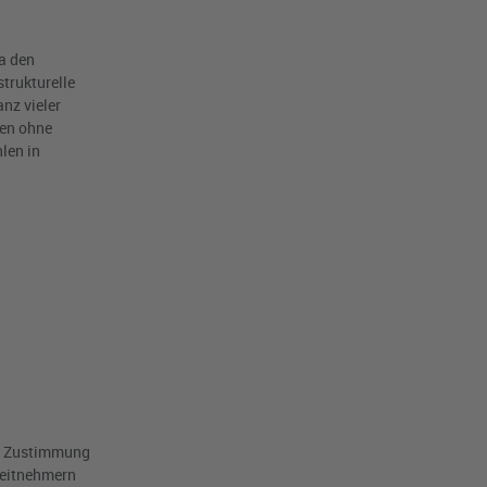
a den
trukturelle
nz vieler
gen ohne
len in
ne Zustimmung
rbeitnehmern