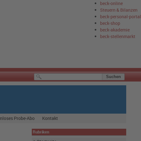
beck-online
Steuern & Bilanzen
beck-personal-portal
beck-shop
beck-akademie
beck-stellenmarkt
nloses Probe-Abo
Kontakt
Rubriken