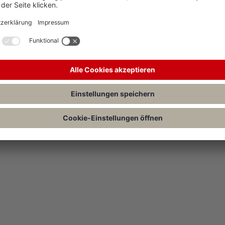
sausgabenabzug – Anforderungen an eine Betriebsstätte
Abs. 5 S. 1 Nr. 6 EStG ist der Ort, an dem oder von dem aus ein selbständi
ingt. Der Begriff setzt eine ortsfeste dauerhafte betriebliche Einrichtu
lich, sondern mit einer gewissen Nachhaltigkeit, d.h. fortdauernd und im
ufsucht.
gung des Begriffs „Betriebsstätte“ durch den BFH ist auch nach der Neu
 Veranlagungszeitraum 2014 durch das Gesetz zur Änderung und Verein
rlichen Reisekostenrechts vom 20.2.2013 weiterhin maßgeblich.