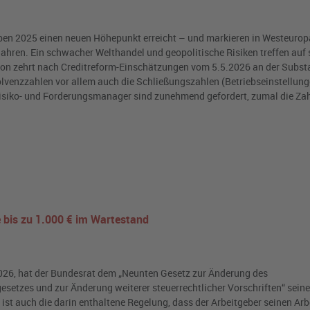
ben 2025 einen neuen Höhepunkt erreicht – und markieren in Westeurop
ahren. Ein schwacher Welthandel und geopolitische Risiken treffen auf s
on zehrt nach Creditreform-Einschätzungen vom 5.5.2026 an der Substa
solvenzzahlen vor allem auch die Schließungszahlen (Betriebseinstellun
isiko- und Forderungsmanager sind zunehmend gefordert, zumal die Zah
 bis zu 1.000 € im Wartestand
2026, hat der Bundesrat dem „Neunten Gesetz zur Änderung des
esetzes und zur Änderung weiterer steuerrechtlicher Vorschriften“ sei
 ist auch die darin enthaltene Regelung, dass der Arbeitgeber seinen A