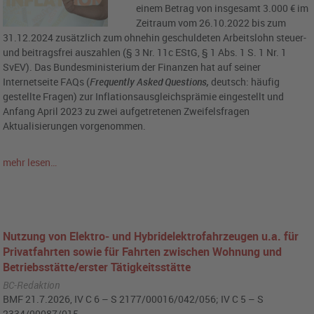
einem Betrag von insgesamt 3.000 € im
Zeitraum vom 26.10.2022 bis zum
31.12.2024 zusätzlich zum ohnehin geschuldeten Arbeitslohn steuer-
und beitragsfrei auszahlen (§ 3 Nr. 11c EStG, § 1 Abs. 1 S. 1 Nr. 1
SvEV). Das Bundesministerium der Finanzen hat auf seiner
Internetseite FAQs (
Frequently Asked Questions,
deutsch: häufig
gestellte Fragen) zur Inflationsausgleichsprämie eingestellt und
Anfang April 2023 zu zwei aufgetretenen Zweifelsfragen
Aktualisierungen vorgenommen.
mehr lesen…
Nutzung von Elektro‑ und Hybridelektrofahrzeugen u.a. für
Privatfahrten sowie für Fahrten zwischen Wohnung und
Betriebsstätte/erster Tätigkeitsstätte
BC-Redaktion
BMF 21.7.2026, IV C 6 – S 2177/00016/042/056; IV C 5 – S
2334/00087/015