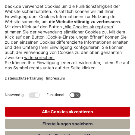
1
2
3
4
5
6
7
8
9
Rubriken
Menü
Anzeigen