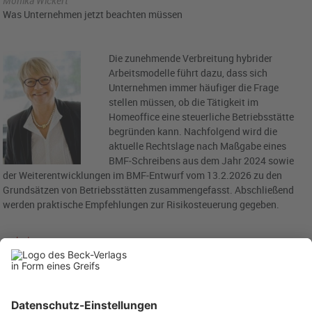
Monika Wickert
Was Unternehmen jetzt beachten müssen
Die zunehmende Verbreitung hybrider
Arbeitsmodelle führt dazu, dass sich
Unternehmen immer häufiger die Frage
stellen müssen, ob die Tätigkeit im
Homeoffice eine steuerliche Betriebsstätte
begründen kann. Nachfolgend wird die
aktuelle Rechtslage nach Maßgabe eines
BMF‑Schreibens aus dem Jahr 2024 sowie
der Weiterentwicklungen im BMF‑Entwurf vom 13.2.2026 zu den
Grundsätzen von Betriebsstätten zusammengefasst. Abschließend
werden praktische Empfehlungen zur Risikosteuerung gegeben.
mehr lesen…