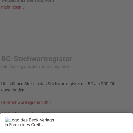
mehr lesen…
BC-Stichwortregister
(als Auszug aus dem Jahresregister)
Hier können Sie sich das Stichwortregister der BC als PDF-File
downloaden:
BC-Stichwortregister 2023
BC-Stichwortregister 2022