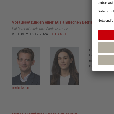
Voraussetzungen einer ausländischen Betriebsstätte
Kai Peter Künkele und Sanja Mitrovic
BFH Urt. v. 18.12.2024 –
I R 39/21
Der Bundesfina
Doppelbesteuer
erfüllt sind. E
Besteuerung und
mehr lesen…