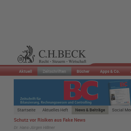
Aktuell
Zeitschriften
Bücher
Apps & Co.
Startseite
Aktuelles Heft
News & Beiträge
Social Me
Schutz vor Risiken aus Fake News
Dr. Hans-Jürgen Hillmer