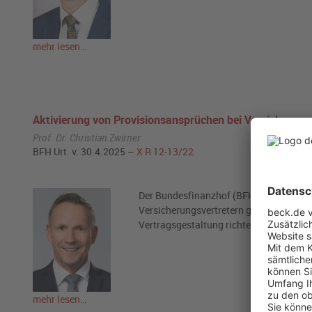
mehr lesen…
Aktivierung von Provisionsansprüchen bei Versicherung
Prof. Dr. Christian Zwirner
BFH Urt. v. 30.4.2025 –
X R 12-13/22
Der Bundesfinanzhof (BFH) hat eine Ent
Versicherungsvertretern gefällt. Das Urte
Vertragsgestaltung richtet und nicht zw
mehr lesen…