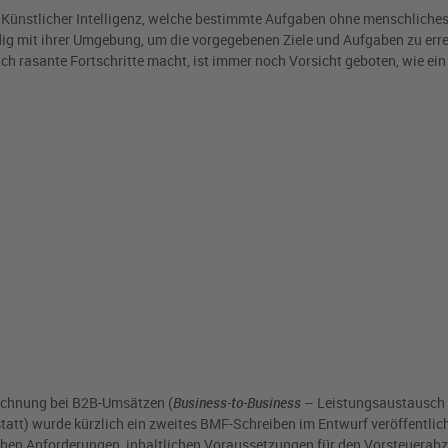
Künstlicher Intelligenz, welche bestimmte Aufgaben ohne menschliches
dig mit ihrer Umgebung, um die vorgegebenen Ziele und Aufgaben zu err
h rasante Fortschritte macht, ist immer noch Vorsicht geboten, wie ein 
Rechnung bei B2B-Umsätzen (
Business-to-Business
– Leistungsaustausch 
att) wurde kürzlich ein zweites BMF-Schreiben im Entwurf veröffentlich
schen Anforderungen, inhaltlichen Voraussetzungen für den Vorsteuera