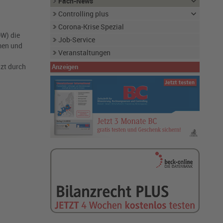
Fach-News
Controlling plus
Corona-Krise Spezial
DW) die
Job-Service
men und
Veranstaltungen
nzt durch
Anzeigen