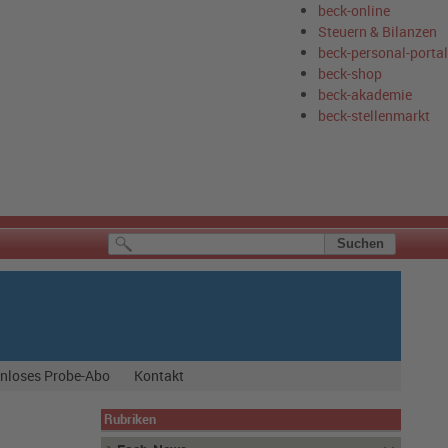
beck-online
Steuern & Bilanzen
beck-personal-portal
beck-shop
beck-akademie
beck-stellenmarkt
nloses Probe-Abo
Kontakt
Rubriken