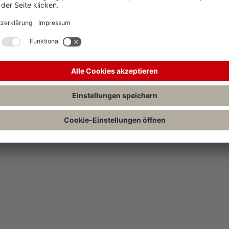
nzhof (BFH) hat konkretisiert, wann bei einem bestehenden
ungsabkommen (DBA) die Voraussetzungen einer ausländischen Betrie
inkünfte aus einer ausländischen Betriebsstätte unterliegen dann im Ausl
 sind im Inland steuerfrei gestellt.