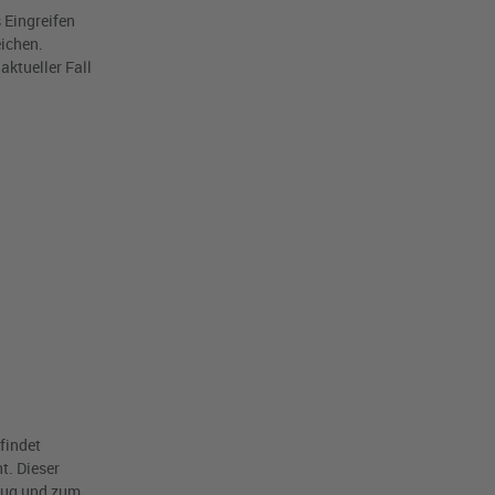
 Eingreifen
eichen.
aktueller Fall
findet
t. Dieser
bzug und zum