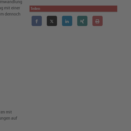
r Umwandlung
g mit einer
Teilen
 um dennoch
ten mit
ungen auf