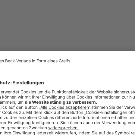
svertretern
scheidung zur steuerlichen Aktivierung von Provisionsansprüchen bei
il hebt hervor, dass sich der Zeitpunkt der Aktivierung strikt nach der in
ingend an das gesetzliche Leitbild des § 92 Abs. 4 HGB gebunden ist.