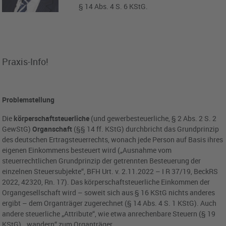
§ 14 Abs. 4 S. 6 KStG.
Praxis-Info!
Problemstellung
Die
körperschaftsteuerliche
(und gewerbesteuerliche, § 2 Abs. 2 S. 2
GewStG)
Organschaft
(§§ 14 ff. KStG) durchbricht das Grundprinzip
des deutschen Ertragsteuerrechts, wonach jede Person auf Basis ihres
eigenen Einkommens besteuert wird („Ausnahme vom
steuerrechtlichen Grundprinzip der getrennten Besteuerung der
einzelnen Steuersubjekte“, BFH Urt. v. 2.11.2022 – I R 37/19, BeckRS
2022, 42320, Rn. 17). Das körperschaftsteuerliche Einkommen der
Organgesellschaft wird – soweit sich aus § 16 KStG nichts anderes
ergibt – dem Organträger zugerechnet (§ 14 Abs. 4 S. 1 KStG). Auch
andere steuerliche „Attribute“, wie etwa anrechenbare Steuern (§ 19
KStG), „wandern“ zum Organträger.