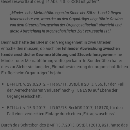
Gesetzeswortlaut des § 14 Abs. 4 S. 6 KStG ist „offen“:
„Minder- oder Mehrabführungen im Sinne der Sätze 1 und 2 liegen
insbesondere vor, wenn der an den Organträger abgeführte Gewinn
von dem Steuerbilanzgewinn der Organgesellschaft abweicht und
diese Abweichung in organschaftlicher Zeit verursacht ist.“
Demnach hatte der BFH in der Vergangenheit in zwei Urteilen
entscheiden müssen, ob auch bei
fehlender Abweichung zwischen
handelsrechtlicher Gewinnabführung und Steuerbilanzgewinn
eine
Minder- oder Mehrabführung vorliegen kann. In Sonderfällen hat er
dies zur Sicherstellung der „Einmalbesteuerung der organschaftlichen
Erträge beim Organträger“ bejaht:
BFH Urt. v. 29.8.2012 – I R 65/11, BStBl. II 2013, 555, für den Fall
der „verrechenbaren Verluste“ nach § 15a EStG auf Ebene der
Organgesellschaft;
BFH Urt. v. 15.3.2017 – I R 67/15, BeckRS 2017, 118170, für den
Fall einer verdeckten Einlage durch einen „Ertragszuschuss“.
Durch das Schreiben des BMF 15.7.2013, BStBl. I 2013, 921, hatte das