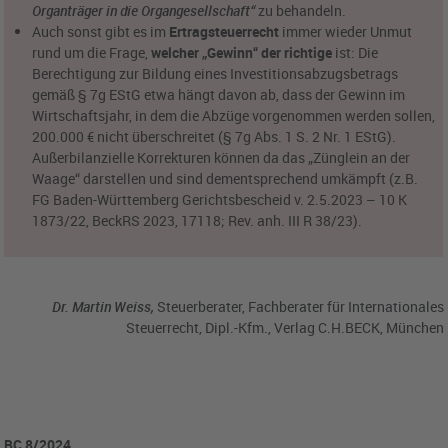
Organträger in die Organgesellschaft“
zu behandeln.
Auch sonst gibt es im
Ertragsteuerrecht
immer wieder Unmut
rund um die Frage,
welcher „Gewinn“ der richtige
ist: Die
Berechtigung zur Bildung eines Investitionsabzugsbetrags
gemäß § 7g EStG etwa hängt davon ab, dass der Gewinn im
Wirtschaftsjahr, in dem die Abzüge vorgenommen werden sollen,
200.000 € nicht überschreitet (§ 7g Abs. 1 S. 2 Nr. 1 EStG).
Außerbilanzielle Korrekturen können da das „Zünglein an der
Waage“ darstellen und sind dementsprechend umkämpft (z.B.
FG Baden-Württemberg Gerichtsbescheid v. 2.5.2023 – 10 K
1873/22, BeckRS 2023, 17118; Rev. anh. III R 38/23).
Dr. Martin Weiss,
Steuerberater, Fachberater für Internationales
Steuerrecht, Dipl.-Kfm., Verlag C.H.BECK, München
BC 8/2024