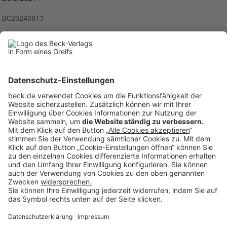
BC20240813
Rubriken
Menü
Anzeigen