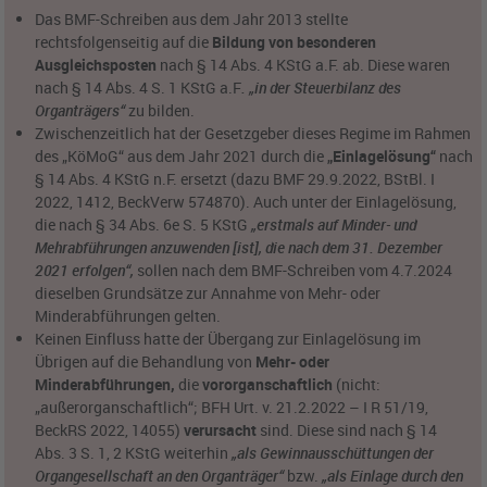
Das BMF-Schreiben aus dem Jahr 2013 stellte
rechtsfolgenseitig auf die
Bildung von besonderen
Ausgleichsposten
nach § 14 Abs. 4 KStG a.F. ab. Diese waren
nach § 14 Abs. 4 S. 1 KStG a.F
. „in der Steuerbilanz des
Organträgers“
zu bilden.
Zwischenzeitlich hat der Gesetzgeber dieses Regime im Rahmen
des „KöMoG“ aus dem Jahr 2021 durch die
„Einlagelösung“
nach
§ 14 Abs. 4 KStG n.F. ersetzt (dazu BMF 29.9.2022, BStBl. I
2022, 1412, BeckVerw 574870). Auch unter der Einlagelösung,
die nach § 34 Abs. 6e S. 5 KStG
„erstmals auf Minder- und
Mehrabführungen anzuwenden [ist], die nach dem 31. Dezember
2021 erfolgen“,
sollen nach dem BMF-Schreiben vom 4.7.2024
dieselben Grundsätze zur Annahme von Mehr- oder
Minderabführungen gelten.
Keinen Einfluss hatte der Übergang zur Einlagelösung im
Übrigen auf die Behandlung von
Mehr- oder
Minderabführungen,
die
vororganschaftlich
(nicht:
„außerorganschaftlich“; BFH Urt. v. 21.2.2022 – I R 51/19,
BeckRS 2022, 14055)
verursacht
sind. Diese sind nach § 14
Abs. 3 S. 1, 2 KStG weiterhin
„als Gewinnausschüttungen der
Organgesellschaft an den Organträger“
bzw.
„als Einlage durch den