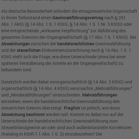
Als deutsche Besonderheit erfordert die ertragsteuerliche Organschaft
in ihrem Tatbestand einen
Gewinnabführungsvertrag
nach § 291
Abs. 1 AktG (§ 14 Abs. 1 S. 1 KStG; § 14 Abs. 1 S. 1 Nr. 3 KStG) oder
eine entsprechende „wirksame Verpflichtung“ zur Abführung des
gesamten Gewinns der Organgesellschaft (§ 17 Abs. 1 S. 1 KStG). Bei
Abweichungen
zwischen der
handelsrechtlichen
Gewinnabführung
und der
steuerlichen
Einkommenszurechnung nach § 14 Abs. 1 S. 1
KStG stellt sich die Frage, wie diese Unterschiede (etwa bei einer
späteren Veräußerung der Anteile an der Organgesellschaft) zu
behandeln sind.
Gesetzlich werden dabei vororganschaftlich (§ 14 Abs. 3 KStG) und
organschaftlich (§ 14 Abs. 4 KStG) verursachte „Mehrabführungen“
und „Minderabführungen“ unterschieden.
Mehrabführungen
entstehen, wenn die handelsrechtliche Gewinnabführung den
steuerlichen Gewinn übersteigt.
Fraglich
ist jedoch, wie diese
Abweichung bestimmt
werden soll: Kommt es dabei nur auf die
Unterschiede der handelsrechtlichen Gewinnabführung zum
Steuerbilanzgewinn an oder sind auch außerbilanzielle Korrekturen
(Katalog in KStR 7.1 Abs. 1 S. 2) einzubeziehen? Der