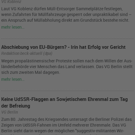
VG Koblenz
Laut VG Ko­blenz dür­fen Müll-Ent­sor­ger Sam­mel­plät­ze fest­le­gen,
wenn Zu­fahr­ten für Müll­fahr­zeu­ge ge­sperrt oder un­prak­ti­ka­bel sind –
ein An­spruch auf Müll­ab­ho­lung di­rekt am Grund­stück be­stehe nicht.
mehr lesen…
Abschiebung von EU-Bürgern? - Irin hat Erfolg vor Gericht
Redaktion beck-aktuell (dpa)
Wegen pro­pa­läs­ti­nen­si­scher Pro­tes­te sol­len nach dem Wil­len der Aus­
län­der­be­hör­de vier Men­schen das Land ver­las­sen. Das VG Ber­lin stellt
sich zum zwei­ten Mal da­ge­gen.
mehr lesen…
Keine UdSSR-Flaggen an Sowjetischem Ehrenmal zum Tag
der Befreiung
VG Berlin
Zum 80. Jah­res­tag des Kriegs­en­des un­ter­sagt die Ber­li­ner Po­li­zei das
Zei­gen von UdSSR-Fah­nen im Um­feld meh­re­rer Eh­ren­ma­le. Das VG
Ber­lin sieht darin wegen der mög­li­chen "sug­ges­tiv-mi­li­tan­ten Wir­