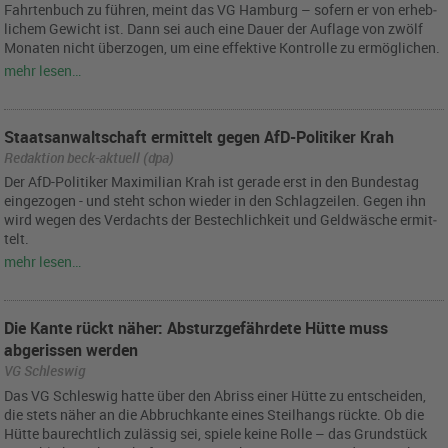
Fahr­ten­buch zu füh­ren, meint das VG Ham­burg – so­fern er von er­heb­
li­chem Ge­wicht ist. Dann sei auch eine Dauer der Auf­la­ge von zwölf
Mo­na­ten nicht über­zo­gen, um eine ef­fek­ti­ve Kon­trol­le zu er­mög­li­chen.
mehr lesen…
Staatsanwaltschaft ermittelt gegen AfD-Politiker Krah
Redaktion beck-aktuell (dpa)
Der AfD-Po­li­ti­ker Ma­xi­mi­li­an Krah ist ge­ra­de erst in den Bun­des­tag
ein­ge­zo­gen - und steht schon wie­der in den Schlag­zei­len. Gegen ihn
wird wegen des Ver­dachts der Be­stech­lich­keit und Geld­wä­sche er­mit­
telt.
mehr lesen…
Die Kante rückt näher: Absturzgefährdete Hütte muss
abgerissen werden
VG Schleswig
Das VG Schles­wig hatte über den Ab­riss einer Hütte zu ent­schei­den,
die stets näher an die Ab­bruch­kan­te eines Steil­hangs rück­te. Ob die
Hütte bau­recht­lich zu­läs­sig sei, spie­le keine Rolle – das Grund­stück