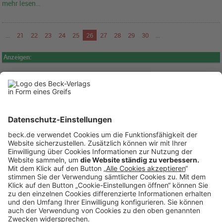
mehr lesen…
...
21
22
23
24
25
26
27
28
29
30
...
Anzeigen: