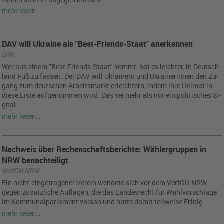
mehr lesen…
DAV will Ukraine als "Best-Friends-Staat" anerkennen
DAV
Wer aus einem "Best-Fri­ends-Staat" kommt, hat es leich­ter, in Deutsch­
land Fuß zu fas­sen. Der DAV will Ukrai­nern und Ukrai­ne­rin­nen den Zu­
gang zum deut­schen Ar­beits­markt er­leich­tern, indem ihre Hei­mat in
diese Liste auf­ge­nom­men wird. Das sei mehr als nur ein po­li­ti­sches Si­
gnal.
mehr lesen…
Nachweis über Rechenschaftsberichte: Wählergruppen in
NRW benachteiligt
VerfGH NRW
Ein nicht-ein­ge­tra­ge­ner Ver­ein wen­de­te sich vor dem Verf­GH NRW
gegen zu­sätz­li­che Auf­la­gen, die das Lan­des­recht für Wahl­vor­schlä­ge
im Kom­mu­nal­par­la­ment vor­sah und hatte damit teil­wei­se Er­folg.
mehr lesen…