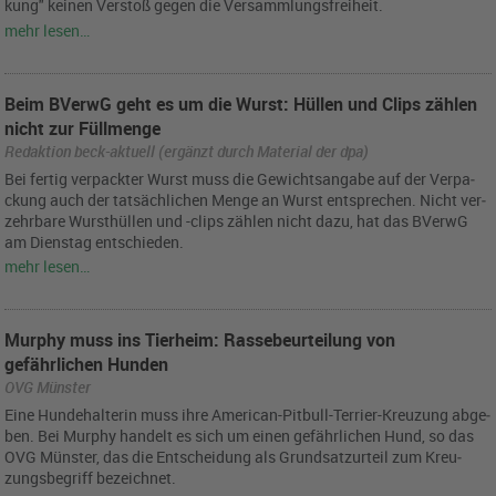
kung" kei­nen Ver­stoß gegen die Ver­samm­lungs­frei­heit.
mehr lesen…
Beim BVerwG geht es um die Wurst: Hüllen und Clips zählen
nicht zur Füllmenge
Redaktion beck-aktuell (ergänzt durch Material der dpa)
Bei fer­tig ver­pack­ter Wurst muss die Ge­wichts­an­ga­be auf der Ver­pa­
ckung auch der tat­säch­li­chen Menge an Wurst ent­spre­chen. Nicht ver­
zehr­ba­re Wurst­hül­len und -clips zäh­len nicht dazu, hat das BVer­wG
am Diens­tag ent­schie­den.
mehr lesen…
Murphy muss ins Tierheim: Rassebeurteilung von
gefährlichen Hunden
OVG Münster
Eine Hun­de­hal­te­rin muss ihre Ame­ri­can-Pit­bull-Ter­ri­er-Kreu­zung ab­ge­
ben. Bei Mur­phy han­delt es sich um einen ge­fähr­li­chen Hund, so das
OVG Müns­ter, das die Ent­schei­dung als Grund­satz­ur­teil zum Kreu­
zungs­be­griff be­zeich­net.