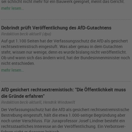
sei schlicht nicht mehr für ein Bau­werk ge­eig­net, meint das Ge­richt.
mehr lesen…
Dobrindt prüft Veröffentlichung des AfD-Gutachtens
Redaktion beck-aktuell (dpa)
Auf gut 1.100 Sei­ten hat der Ver­fas­sungs­schutz die AfD als ge­si­chert
rechts­ex­tre­mis­tisch ein­ge­stuft. Was aber genau in dem Gut­ach­ten
steht, wis­sen nur we­ni­ge, denn es wurde bis­lang nicht ver­öf­fent­licht.
Ob und wann sich das än­dern wird, hat der Bun­des­in­nen­mi­nis­ter noch
nicht ent­schie­den.
mehr lesen…
AfD gesichert rechtsextremistisch: "Die Öffentlichkeit muss
die Gründe erfahren"
Redaktion beck-aktuell, Hendrik Wieduwilt
Der Ver­fas­sungs­schutz hat die AfD als ge­si­chert rechts­ex­tre­mis­ti­sche
Be­stre­bung ein­ge­stuft, hält die etwa 1.000-sei­ti­ge Be­grün­dung aber
noch unter Ver­schluss. Für Ju­ra­pro­fes­sor Josef Lind­ner be­steht ein
rechts­staat­li­ches In­ter­es­se an der Ver­öf­fent­li­chung. Ein Ver­bots­ver­
fah­ren sieht er da­ge­gen kri­tisch.