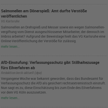
Salmonellen am Dönerspieß: Amt durfte Verstöße
veröffentlichen
VG Karlsruhe
Sal­mo­nel­len an Dreh­spieß und Mes­ser sowie ein wegen Sal­mo­nel­len­
ver­gif­tung vom Dienst aus­ge­schlos­se­ner Mit­ar­bei­ter, der den­noch im
Im­biss ar­bei­tet? Auf­grund der Be­weis­la­ge hielt das VG Karls­ru­he eine
On­line-Ver­öf­fent­li­chung der Ver­stö­ße für zu­läs­sig.
mehr lesen…
AfD-Einstufung: Verfassungsschutz gibt Stillhaltezusage
fürs Eilverfahren ab
Redaktion beck-aktuell (dpa)
Ver­gan­ge­ne Woche war be­kannt ge­wor­den, dass das Bun­des­amt für
Ver­fas­sungs­schutz die AfD als ge­si­chert rechts­ex­tre­mis­tisch ein­stuft.
Nun sagt es zu, diese Ein­schät­zung bis zum Ende des Eil­ver­fah­rens
vor dem VG Köln aus­zu­set­zen.
mehr lesen…