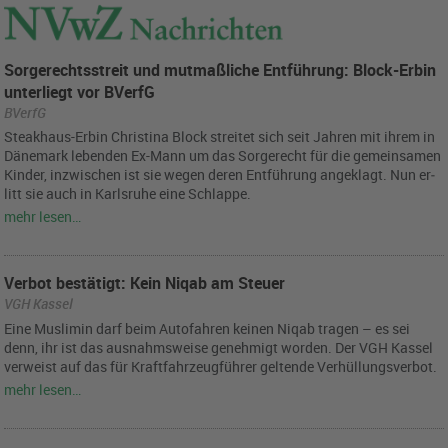
Sorgerechtsstreit und mutmaßliche Entführung: Block-Erbin
unterliegt vor BVerfG
BVerfG
Steak­haus-Erbin Chris­ti­na Block strei­tet sich seit Jah­ren mit ihrem in
Dä­ne­mark le­ben­den Ex-Mann um das Sor­ge­recht für die ge­mein­sa­men
Kin­der, in­zwi­schen ist sie wegen deren Ent­füh­rung an­ge­klagt. Nun er­
litt sie auch in Karls­ru­he eine Schlap­pe.
mehr lesen…
Verbot bestätigt: Kein Niqab am Steuer
VGH Kassel
Eine Mus­li­min darf beim Au­to­fah­ren kei­nen Niqab tra­gen – es sei
denn, ihr ist das aus­nahms­wei­se ge­neh­migt wor­den. Der VGH Kas­sel
ver­weist auf das für Kraft­fahr­zeug­füh­rer gel­ten­de Ver­hül­lungs­ver­bot.
mehr lesen…