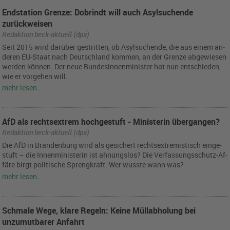
Endstation Grenze: Dobrindt will auch Asylsuchende
zurückweisen
Redaktion beck-aktuell (dpa)
Seit 2015 wird dar­über ge­strit­ten, ob Asyl­su­chen­de, die aus einem an­
de­ren EU-Staat nach Deutsch­land kom­men, an der Gren­ze ab­ge­wie­sen
wer­den kön­nen. Der neue Bun­des­in­nen­mi­nis­ter hat nun ent­schie­den,
wie er vor­ge­hen will.
mehr lesen…
AfD als rechtsextrem hochgestuft - Ministerin übergangen?
Redaktion beck-aktuell (dpa)
Die AfD in Bran­den­burg wird als ge­si­chert rechts­ex­tre­mis­tisch ein­ge­
stuft – die In­nen­mi­nis­te­rin ist ah­nungs­los? Die Ver­fas­sungs­schutz-Af­
fä­re birgt po­li­ti­sche Spreng­kraft. Wer wuss­te wann was?
mehr lesen…
Schmale Wege, klare Regeln: Keine Müllabholung bei
unzumutbarer Anfahrt