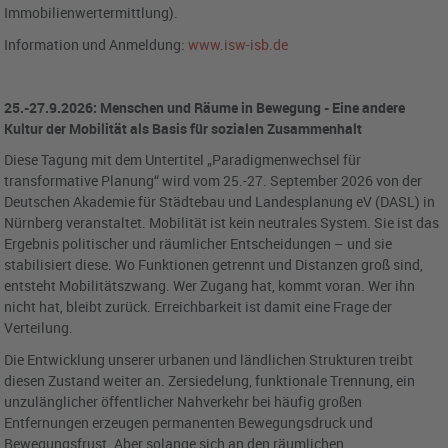
Immobilienwertermittlung).
Information und Anmeldung:
www.isw-isb.de
25.-27.9.2026: Menschen und Räume in Bewegung - Eine andere
Kultur der Mobilität als Basis für sozialen Zusammenhalt
Diese Tagung mit dem Untertitel „Paradigmenwechsel für
transformative Planung“ wird vom 25.-27. September 2026 von der
Deutschen Akademie für Städtebau und Landesplanung eV (DASL) in
Nürnberg veranstaltet. Mobilität ist kein neutrales System. Sie ist das
Ergebnis politischer und räumlicher Entscheidungen – und sie
stabilisiert diese. Wo Funktionen getrennt und Distanzen groß sind,
entsteht Mobilitätszwang. Wer Zugang hat, kommt voran. Wer ihn
nicht hat, bleibt zurück. Erreichbarkeit ist damit eine Frage der
Verteilung.
Die Entwicklung unserer urbanen und ländlichen Strukturen treibt
diesen Zustand weiter an. Zersiedelung, funktionale Trennung, ein
unzulänglicher öffentlicher Nahverkehr bei häufig großen
Entfernungen erzeugen permanenten Bewegungsdruck und
Bewegungsfrust. Aber solange sich an den räumlichen