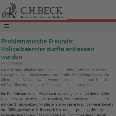
Problematische Freunde:
Polizeibeamter durfte entlassen
werden
VG Greifswald
Mit dem stark al­ko­ho­li­sier­ten Freund mit­fah­ren, der viel zu schnell un­
ter­wegs ist, kann einen Be­am­ten auf Probe die Stel­lung kos­ten. Vor
allem, so das VG Greifs­wald, wenn er auch an­sons­ten vom Kon­takt
mit "straf­her­vor­ge­ho­be­nen" Per­so­nen nicht las­sen will.
Ein Polizeibeamter auf Probe kam nicht so gut klar mit dieser Rolle:
Privat bewegte er sich in einem Milieu, das es nicht so genau nahm
mit den Strafgesetzen. Mindestens zwei seiner Freunde waren bereits
straffällig geworden. Selbst nach Personalgesprächen, die ihm
verdeutlichen sollten, dass sich sein Beruf nicht mit diesen engen