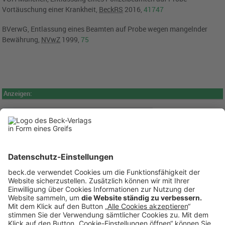
Vortäuschung einer Krankheit,
BeckRS
2016,
41747
BVerwG, Entlassung eines Beamten auf Probe wegen mangelnder
Bewährung,
NVwZ
1999,
75
Anzeigen: