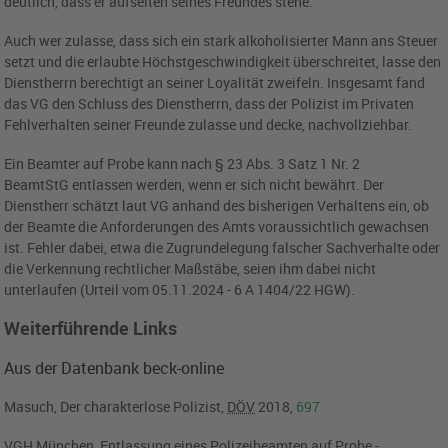
deutlich, dass er aufseiten seines Freundes stehe.
Auch wer zulasse, dass sich ein stark alkoholisierter Mann ans Steuer
setzt und die erlaubte Höchstgeschwindigkeit überschreitet, lasse den
Dienstherrn berechtigt an seiner Loyalität zweifeln. Insgesamt fand
das VG den Schluss des Dienstherrn, dass der Polizist im Privaten
Fehlverhalten seiner Freunde zulasse und decke, nachvollziehbar.
Ein Beamter auf Probe kann nach § 23 Abs. 3 Satz 1 Nr. 2
BeamtStG entlassen werden, wenn er sich nicht bewährt. Der
Dienstherr schätzt laut VG anhand des bisherigen Verhaltens ein, ob
der Beamte die Anforderungen des Amts voraussichtlich gewachsen
ist. Fehler dabei, etwa die Zugrundelegung falscher Sachverhalte oder
die Verkennung rechtlicher Maßstäbe, seien ihm dabei nicht
unterlaufen (Urteil vom 05.11.2024 - 6 A 1404/22 HGW).
Weiterführende Links
Aus der Datenbank beck-online
Masuch, Der charakterlose Polizist,
DÖV
2018,
697
VGH München, Entlassung eines Polizeibeamten auf Probe -