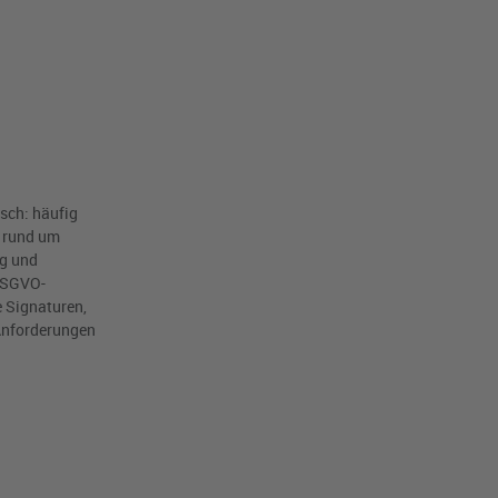
sch: häufig
n rund um
ng und
 DSGVO-
 Signaturen,
 Anforderungen