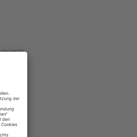
n das Gericht
der Gerichtshof
aufkommens
ter präzisiert.