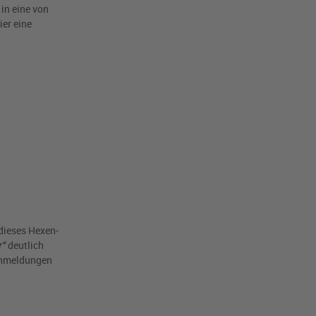
in eine von
er eine
dieses Hexen-
r“
deutlich
ranmeldungen