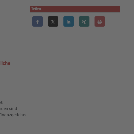
Teilen
liche
es
rden sind.
 Finanzgerichts