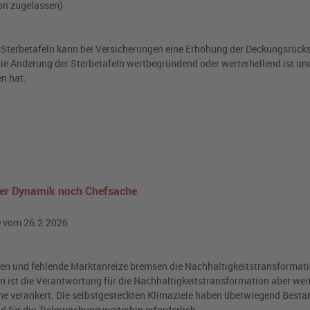
on zugelassen)
Sterbetafeln kann bei Versicherungen eine Erhöhung der Deckungsrück
 die Änderung der Sterbetafeln wertbegründend oder werterhellend ist u
n hat.
nder Dynamik noch Chefsache
e vom 26.2.2026
n und fehlende Marktanreize bremsen die Nachhaltigkeitstransformat
ist die Verantwortung für die Nachhaltigkeitstransformation aber weit
e verankert. Die selbstgesteckten Klimaziele haben überwiegend Besta
 für die Zielerreichung weiterhin erforderlich.