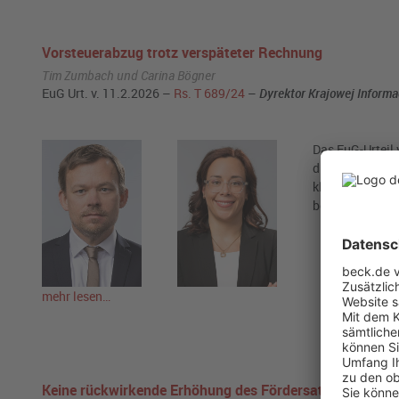
Vorsteuerabzug trotz verspäteter Rechnung
Tim Zumbach und Carina Bögner
EuG Urt. v. 11.2.2026 –
Rs. T 689/24
–
Dyrektor Krajowej Informa
Das EuG-Urteil 
die Bedeutung d
klargestellt, 
besteht. Mit de
mehr lesen…
Keine rückwirkende Erhöhung des Fördersatzes für F