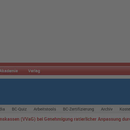
Akademie
Verlag
dia
BC-Quiz
Arbeitstools
BC-Zertifizierung
Archiv
Koste
skassen (VVaG) bei Genehmigung ratierlicher Anpassung durc