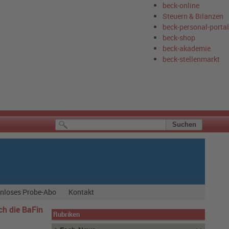
beck-online
Steuern & Bilanzen
beck-personal-portal
beck-shop
beck-akademie
beck-stellenmarkt
nloses Probe-Abo
Kontakt
h die BaFin
Rubriken