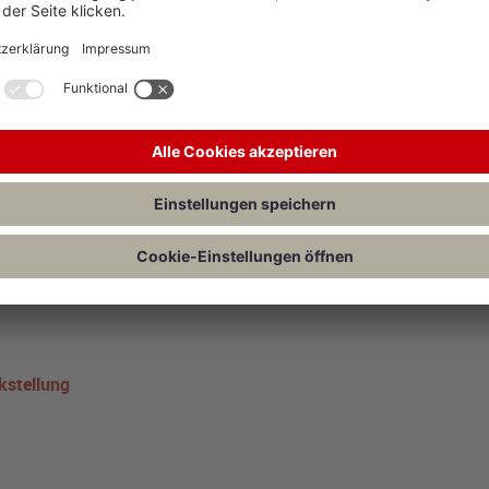
 eingelegt, Az. BFH: III R 24/25)
cht Baden-Württemberg hat mit Urteil vom 14.3.2025 entschieden, dass
es für KMUs durch das Wachstumschancengesetz nicht rückwirkend gilt
kstellung