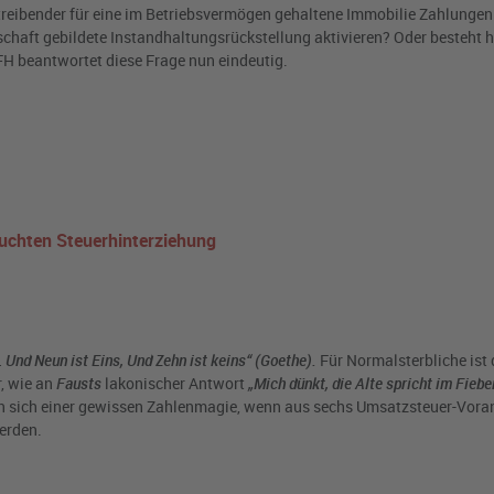
reibender für eine im Betriebsvermögen gehaltene Immobilie Zahlungen 
ft gebildete Instandhaltungsrückstellung aktivieren? Oder besteht hi
FH beantwortet diese Frage nun eindeutig.
uchten Steuerhinterziehung
Und Neun ist Eins, Und Zehn ist keins“ (Goethe).
Für Normalsterbliche ist 
, wie an
Fausts
lakonischer Antwort
„Mich dünkt, die Alte spricht im Fiebe
en sich einer gewissen Zahlenmagie, wenn aus sechs Umsatzsteuer-Vo
erden.