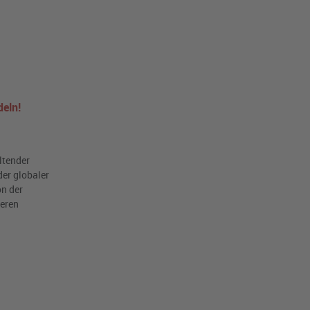
eln!
ltender
er globaler
on der
deren