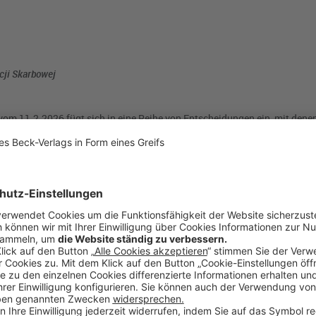
cji Skarbowej
vom 11.2.2026 fügt sich in eine Reihe von Entscheidungen ein, mit dene
er steuerlichen Neutralität betont. Bereits in früheren Verfahren hatte 
dass formale Mängel heilbar sind, solange keine Gefährdung des Steuer
r aktuellen Entscheidung wird diese Linie konsequent fortgeführt und wei
orschungszulagen durch das Wachstumschancengesetz