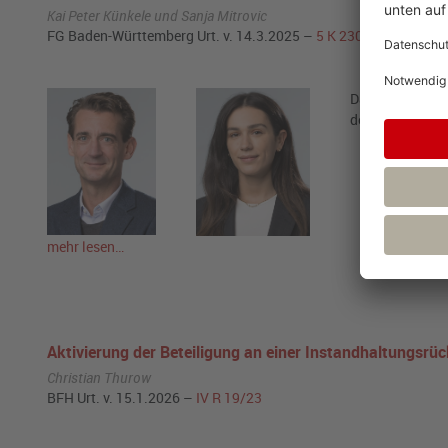
Kai Peter Künkele und Sanja Mitrovic
FG Baden-Württemberg Urt. v. 14.3.2025 –
5 K 2302/24
(Revision
Das Finanzgeri
des Fördersatz
mehr lesen…
Aktivierung der Beteiligung an einer Instandhaltungsrüc
Christian Thurow
BFH Urt. v. 15.1.2026 –
IV R 19/23