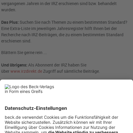
vergangenen Jahren in der IRZ erschienen sind bzw. behandelt
wurden.
Das Plus:
Suchen Sie nach Themen zu einem bestimmten Standard?
Eine Extra-Liste im jeweiligen Jahresregister hilft Ihnen bei der
Recherche nach IRZ-Beiträgen, die zu einem bestimmten Standard
erschienen sind.
Blättern Sie gerne rein ...
Und übrigens:
Als Abonnent der IRZ haben Sie
über
www.irzdirekt.de
Zugriff auf sämtliche Beiträge.
Hier können Sie sich das Register der IRZ als PDF-File downloaden:
IRZ-Jahresregister 2023
,
IRZ-Jahresregister 2022
,
IRZ-Jahresregister
2021
,
IRZ-Jahresregister 2020
,
IRZ-Jahresregister 2019
,
IRZ-
Jahresregister 2018
,
IRZ-Jahresregister 2017
,
IRZ-Jahresregister
2016
,
IRZ-Jahresregister 2015
,
IRZ-Jahresregister 2014
,
IRZ-
Jahresregister 2013
,
IRZ-Jahresregister 2012
,
IRZ-Jahresregister
2011
,
IRZ-Jahresregister 2010
,
IRZ-Jahresregister 2009
,
IRZ-
Jahresregister 2008
,
IRZ-Jahresregister 2007
,
IRZ-Jahresregister