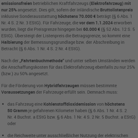
emissionsfreien
betrieblichen Kraftfahrzeugs
(Elektrofahrzeug) mit
nur 25%
angesetzt. Dies gilt, sofern der inländische
Bruttolistenpreis
inklusive Sonderausstattung
höchstens 70.000 €
beträgt (§ 6 Abs. 1
Nr. 4 S. 2 Nr. 3 EStG). Für Fahrzeuge, die
vor dem 1.1.2024
erworben
wurden, liegt die Preisgrenze hingegen bei
60.000 €
(§ 52 Abs. 12 S. 5
EStG). Übersteigt der Listenpreis die Betragsgrenze, so kommt eine
Halbierung
der Bemessungsgrundlage bzw. der Abschreibung in
Betracht (§ 6 Abs. 1 Nr. 4 S. 2 Nr. 4 EStG).
Nach der
„Fahrtenbuchmethode“
und unter selben Umständen werden
die Anschaffungskosten für das Elektrofahrzeug ebenfalls zu nur 25%
(bzw.) zu 50% angesetzt.
Für die Förderung von
Hybridfahrzeugen
müssen bestimmte
Voraussetzungen
der Fahrzeuge erfüllt sein. Demnach muss:
das Fahrzeug eine
Kohlenstoffdioxidemission
von
höchstens
50 Gramm
je gefahrenen Kilometer haben (§ 6 Abs. 1 Nr. 4 S. 2
Nr. 4 Buchst. a EStG bzw. § 6 Abs. 1 Nr. 4 S. 2 Nr. 5 Buchst. a EStG)
oder
die Reichweite unter ausschließlicher Nutzung der elektrischen