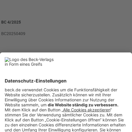
BC 4/2025
BC20250409
Rubriken
Menü
Anzeigen