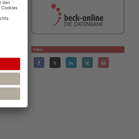
Teilen
erbird, The
lder werden