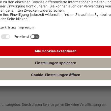
 E-Mail-Programme (z. B. MS Outlook, Windows Live Mail, Mozilla Thund
fangen. Die E-Mail-Ansicht ist vergleichbar mit der einer Website: Bi
tionsangebot. Durch diesen Service gehen Sie keine Verpflichtung ein.