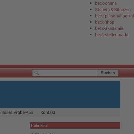
beck-online
Steuern & Bilanzen
beck-personal-portal
beck-shop
beck-akademie
beck-stellenmarkt
nloses Probe-Abo
Kontakt
Rubriken