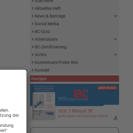
Startseite
Aktuelles Heft
News & Beiträge
Social Media
BC-Quiz
Arbeitstools
BC-Zertifizierung
Archiv
Kostenloses Probe-Abo
Kontakt
Anzeigen