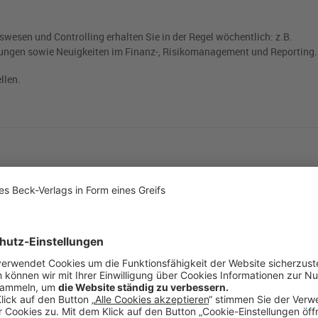
esen und Controlling erhalten Sie in der Regel wöchentlich: z.B.
ungen sowie Neuigkeiten im Finanz-, Risikomanagement und Reporting.
llen.