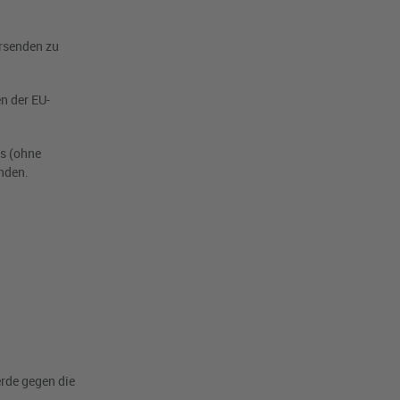
ersenden zu
n der EU-
os (ohne
nden.
erde gegen die