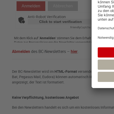
Abmelden
des BC-Newsletters –
hier
.
Der BC-Newsletter wird im
HTML-Format
versendet: Die meisten
Bat, Pegasus Mail, Eudora) können automatisch HTML-E-Mails emp
angezeigt, der Text ist formatiert.
Keine Verpflichtung, kostenloses Angebot
Bei den Newslettern handelt es sich um ein kostenloses Informa