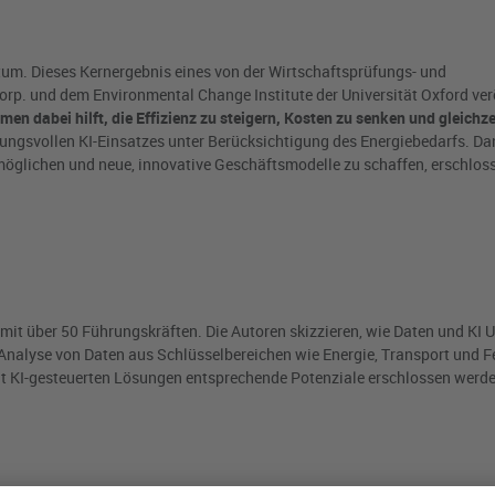
um. Dieses Kernergebnis eines von der Wirtschaftsprüfungs- und
rp. und dem Environmental Change Institute der Universität Oxford ver
men dabei hilft, die Effizienz zu steigern, Kosten zu senken und gleichze
tungsvollen KI-Einsatzes unter Berücksichtigung des Energiebedarfs. D
möglichen und neue, innovative Geschäftsmodelle zu schaffen, erschlos
 mit über 50 Führungskräften. Die Autoren skizzieren, wie Daten und KI
Analyse von Daten aus Schlüsselbereichen wie Energie, Transport und F
mit KI-gesteuerten Lösungen entsprechende Potenziale erschlossen werd