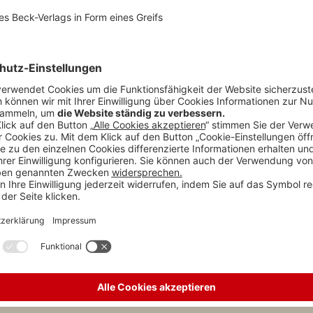
chung von Nachhaltigkeitszielen [*]
Beispiel
Ein Beispiel dafür ist ein Unternehmen, das
men dabei helfen,
Windturbinen herstellt und erfolgreich KI
odelle zu
einsetzt, um den
Energieertrag
zu
maximieren.
 effizienter und
Dies gelingt u.a., indem Windbedingungen
analysiert und die Energieproduktion gesteigert
werden.
r Nutzung von
Ein Hersteller von rostfreiem Stahl hat
hren könnte
beispielsweise mithilfe von KI den
 Kosten von bis zu
Energieverbrauch
in der Produktion um 10%
deutlicht die
reduziert. Die Folge: Weniger Umweltbelastung
und ein besseres Geschäftsergebnis.
n globalen
CO
-
2
Als Beispiel dafür dient ein Batteriehersteller,
ssionsintensiven
der mithilfe von KI-Tools den
Energieverbrauch
rt und Fertigung
reduziert und
Produktionsprozesse
optimiert
egt bei jährlichen