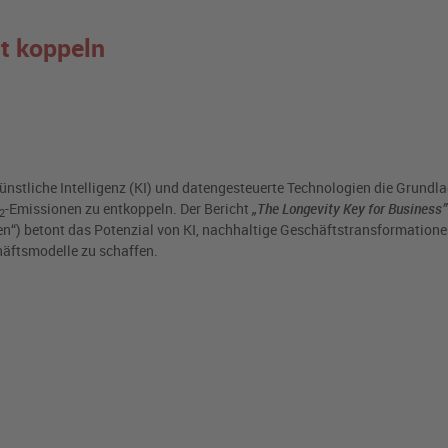
t koppeln
ünstliche Intelligenz (KI) und datengesteuerte Technologien die Grundl
-Emissionen zu entkoppeln. Der Bericht
„The Longevity Key for Business”
2
n“) betont das Potenzial von KI, nachhaltige Geschäftstransformatione
häftsmodelle zu schaffen.