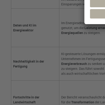
Einsparungen von bis zu 2 Gi
Im Energiesektor werden Daten
Daten und KI im
genutzt, um die
Leistung erne
Energiesektor
Energiequellen
zu steigern.
KI-gesteuerte Lösungen ermög
Unternehmen im Fertigungsse
Nachhaltigkeit in der
Energieverbrauch
zu senken u
Fertigung
zu steigern. Das führt sowohl
als auch wirtschaftlichen Vort
Fortschritte in der
Der Bericht veranschaulicht d
Landwirtschaft
für die
Transformation
der La