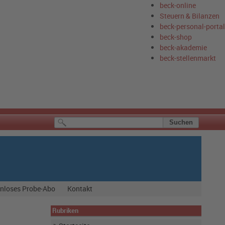
beck-online
Steuern & Bilanzen
beck-personal-portal
beck-shop
beck-akademie
beck-stellenmarkt
nloses Probe-Abo
Kontakt
Rubriken