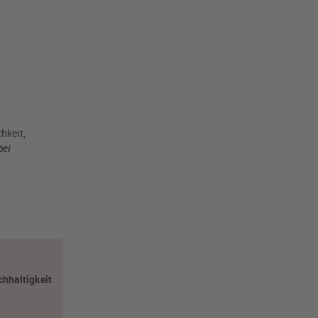
hkeit,
bei
hhaltigkeit