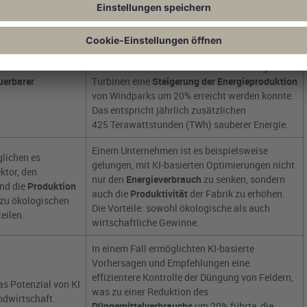
hat, was zu geringeren Emissionen beiträgt.
gatonnen.
Eine kürzlich durchgeführte Fallstudie zeigte,
dass durch den Einsatz von KI bei der Analyse
 und KI bereits
von Echtzeit-Winddaten und der Leistung von
uerbarer
Turbinen eine
Steigerung der Energieproduktion
von Windparks um 20% erreicht werden konnte.
Das entspricht jährlich zusätzlichen
425 Terawattstunden (TWh) sauberer Energie.
Einem Unternehmen ist es beispielsweise
lichen es
gelungen, mit KI-basierten Optimierungen nicht
ktor, den
nur den
Energieverbrauch
zu senken, sondern
nd die
Produktion
auch die
Produktivität
der Fabrik zu erhöhen.
 zu ökologischen
Die Vorteile: sowohl ökologische als auch
eilen.
wirtschaftliche Gewinne.
In einem Fall ermöglichten KI-basierte
Vorhersagen und Empfehlungen eine
effizientere Kontrolle der Düngung von Feldern,
as Potenzial von KI
was zu einer Reduktion des
ndwirtschaft.
Düngemittelverbrauchs
um 20% führte, die