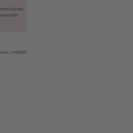
estern Europe
 umwandeln
uern, Coesfeld