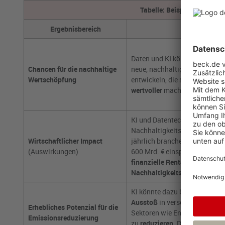
Tabelle: Beispiel zur Errei
Ergebnisbereich
Potenzial
Daten und KI können Unterneh
Chancen für die nachhaltige
neue, nachhaltige Geschäftsm
Wertschöpfung
entwickeln, die sie
langfristig
wertvoller
machen.
KI und Datentechnologien zu
Nachhaltigkeitsdaten einzufü
Wirtschaftlicher Impact
jährlich branchenübergreifend
(Auswirkungen)
600 Mrd. € einsparen. Das ver
finanzielle Rentabilität von
Nachhaltigkeitsinitiativen.
KI könnte dazu beitragen, de
Ausstoß
in verschiedenen emi
Erhebliches Potenzial für die
Sektoren wie Energie, Transpo
Emissionsreduzierung
zu
reduzieren.
Das Potenzial li