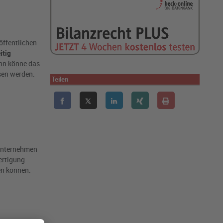
öffentlichen
itig
ann könne das
sen werden.
Teilen
 Unternehmen
ertigung
en können.