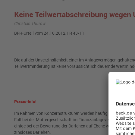
Keine Teilwertabschreibung wegen U
Christian Thurow
BFH-Urteil vom 24.10.2012, I R 43/11
Die auf der Unverzinslichkeit einer im Anlagevermögen gehalten
Teilwertminderung ist keine voraussichtlich dauernde Wertminde
Praxis-Info!
Im Rahmen von Konzernstrukturen werden häufig Darlehen von M
Fall bei der Muttergesellschaft im Finanzanlagevermögen bilanz
einige bei der Bewertung der Darlehen auf Ebene von Mutter- und
zinsloses Darlehen.