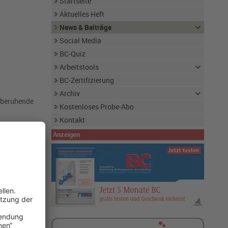
Startseite
Aktuelles Heft
News & Beiträge
Social Media
BC-Quiz
Arbeitstools
BC-Zertifizierung
Archiv
) beruhende
Kostenloses Probe-Abo
Kontakt
Anzeigen
n in diesem
chtet hierzu
ich auf ein