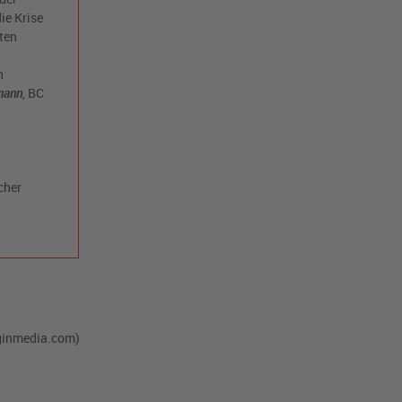
ie Krise
ten
n
mann
, BC
cher
rginmedia.com)