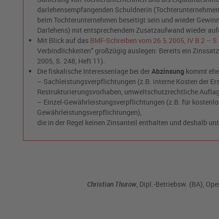
darlehensempfangenden Schuldnerin (Tochterunternehmen) 
beim Tochterunternehmen beseitigt sein und wieder Gewinne
Darlehens) mit entsprechendem Zusatzaufwand wieder au
Mit Blick auf das
BMF-Schreiben vom 26.5.2005, IV B 2 – S 2
Verbindlichkeiten” großzügig auslegen: Bereits ein Zinssat
2005, S. 248, Heft 11).
Die fiskalische Interessenlage bei der
Abzinsung
kommt eher
– Sachleistungsverpflichtungen (z.B. interne Kosten der E
Restrukturierungsvorhaben, umweltschutzrechtliche Aufla
– Einzel-Gewährleistungsverpflichtungen (z.B. für kostenlo
Gewährleistungsverpflichtungen),
die in der Regel keinen Zinsanteil enthalten und deshalb unt
Christian Thurow
, Dipl.-Betriebsw. (BA), 