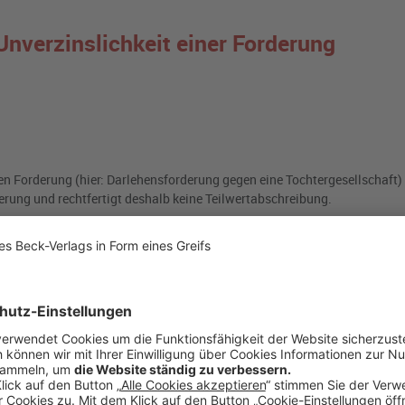
nverzinslichkeit einer Forderung
en Forderung (hier: Darlehensforderung gegen eine Tochtergesellschaft
rung und rechtfertigt deshalb keine Teilwertabschreibung.
utter- an Tochtergesellschaften gewährt. Langfristige Darlehen werde
iert. Das am 2.1.2013 veröffentlichte Urteil des Bundesfinanzhofs beleu
 Tochtergesellschaft zu beachtende Gesichtspunkte. Das Urteil bezieht s