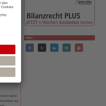
diesem
ührt.
inderung
vor.
 der
gevermögen
bschreibung.
Teilen
en. Dies führt
rgesellschaft.
ng von
ehmen) dann
 Darlehen zur
der