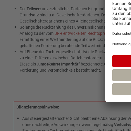
Der
Teilwert
unverzinslicher Darlehen ist grundsätzlich durc
Grundsatz sind u.a. Gesellschafterdarlehen. Der BFH stellt in
Gesellschafterdarlehens eines Alleingesellschafters einer Kap
Solange die Rückzahlung des unverzinslichen Darlehens sicher
Analog zu der vom
BFH entwickelten Rechtsprechung bezügli
Ermittlung einer Wertminderung auf die Rückzahlung des Nom
gehaltenen Forderung beruhende Teilwertminderung stellt so
Auf Ebene der Tochtergesellschaft ist die Rückzahlungsverpf
zu einer Differenz zwischen Darlehensforderung auf Ebene de
Diese als
„umgekehrte Imparität“
bezeichnete Asymmetrie ist
Forderung und Verbindlichkeit besteht nicht.
Bilanzierungshinweise:
Aus steuergestalterischer Sicht bleibt eine Abzinsung de
ohne nachteilige Auswirkungen, wenn regelmäßig
Verlustv
Sanierung von Tochterunternehmen und als Liquiditätshilfe 