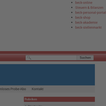
beck-online
Steuern & Bilanzen
beck-personal-portal
beck-shop
beck-akademie
beck-stellenmarkt
nloses Probe-Abo
Kontakt
Rubriken