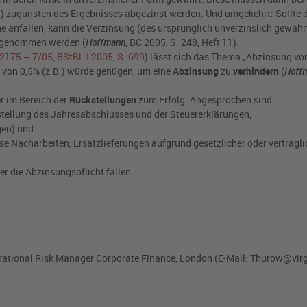
zugunsten des Ergebnisses abgezinst werden. Und umgekehrt: Sollte d
 anfallen, kann die Verzinsung (des ursprünglich unverzinslich gewähr
fgenommen werden (
Hoffmann
, BC 2005, S. 248, Heft 11).
175 – 7/05, BStBl. I 2005, S. 699
) lässt sich das Thema „Abzinsung vo
z von 0,5% (z.B.) würde genügen, um eine
Abzinsung
zu
verhindern
(
Hoff
 im Bereich der
Rückstellungen
zum Erfolg. Angesprochen sind
rstellung des Jahresabschlusses und der Steuererklärungen,
gen) und
se Nacharbeiten, Ersatzlieferungen aufgrund gesetzlicher oder vertragli
er die Abzinsungspflicht fallen.
Operational Risk Manager Corporate Finance, London (E-Mail: Thurow@vi