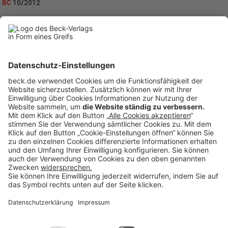
BC
10/2012
becklink
337634
Rubriken
Menü
Anzeigen