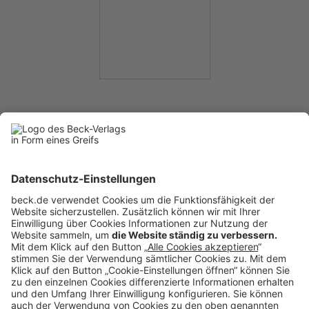
becklink373686
Rubriken
Menü
Anzeigen