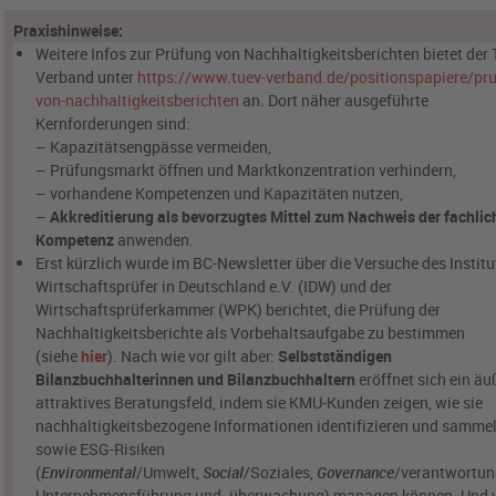
Praxishinweise:
Weitere Infos zur Prüfung von Nachhaltigkeitsberichten bietet der
Verband unter
https://www.tuev-verband.de/positionspapiere/pr
von-nachhaltigkeitsberichten
an. Dort näher ausgeführte
Kernforderungen sind:
– Kapazitätsengpässe vermeiden,
– Prüfungsmarkt öffnen und Marktkonzentration verhindern,
– vorhandene Kompetenzen und Kapazitäten nutzen,
–
Akkreditierung als bevorzugtes Mittel zum Nachweis der fachli
Kompetenz
anwenden.
Erst kürzlich wurde im BC-Newsletter über die Versuche des Institu
Wirtschaftsprüfer in Deutschland e.V. (IDW) und der
Wirtschaftsprüferkammer (WPK) berichtet, die Prüfung der
Nachhaltigkeitsberichte als Vorbehaltsaufgabe zu bestimmen
(siehe
hier
). Nach wie vor gilt aber:
Selbstständigen
Bilanzbuchhalterinnen und Bilanzbuchhaltern
eröffnet sich ein äu
attraktives Beratungsfeld, indem sie KMU-Kunden zeigen, wie sie
nachhaltigkeitsbezogene Informationen identifizieren und samme
sowie ESG-Risiken
(
Environmental
/Umwelt,
Social
/Soziales,
Governance
/verantwortun
Unternehmensführung und -überwachung) managen können. Und 