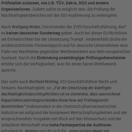
Prüfstellen zulassen, wie z.B. TÜV, Dekra, DQS und andere
Organisationen.
Zudem sollte es möglich sein, die Prüfung der
Nachhaltigkeitsberichte mit der ISO-Auditierung zu verknüpfen.
Nach
Wolfgang Weber,
Vorsitzender der ZVEI-Geschäftsführung, darf
es
keinen deutschen Sonderweg
geben. Auch bei dieser EU-Richtlinie
sei Einheitlichkeit bei der Umsetzung Trumpf. Anderenfalls drohe ein
unübersichtlicher Flickenteppich und für deutsche Unternehmen eine
Fülle von Nachteilen gegenüber Wettbewerbern aus dem europäischen
Ausland. Durch die
Einbindung unabhängiger Prüfungsdienstleister
erhöhe sich die Verfügbarkeit, was für einen fairen Wettbewerb
spreche.
Das sieht auch
Berthold Welling,
VCI-Geschäftsführer Recht und
Steuern, Nachhaltigkeit, so.
„Für die Umsetzung der künftigen
Nachhaltigkeitsberichtspflichten ist es elementar, dass ausreichend
Kapazitäten und entsprechendes Know-how auf Prüfungsseite
bereitstehen.“
Insbesondere in der chemisch-pharmazeutischen
Industrie sei aufgrund der komplexen Wertschöpfungsketten und der
anspruchsvollen Vorgaben mit Blick auf den Klimaschutz und der
zirkulären Wirtschaft eine
hohe Fachexpertise der Auditoren
erforderlich.
Welling
spricht sich für
„einen vitalen Markt mit