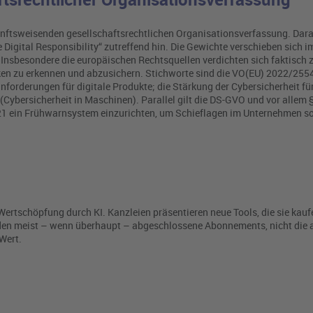
kunftsweisenden gesellschaftsrechtlichen Organisationsverfassung. Dar
 Digital Responsibility“ zutreffend hin. Die Gewichte verschieben sich i
Insbesondere die europäischen Rechtsquellen verdichten sich faktisch z
iken zu erkennen und abzusichern. Stichworte sind die VO(EU) 2022/255
forderungen für digitale Produkte; die Stärkung der Cybersicherheit fü
Cybersicherheit in Maschinen). Parallel gilt die DS-GVO und vor allem
021 ein Frühwarnsystem einzurichten, um Schieflagen im Unternehmen so
Wertschöpfung durch KI. Kanzleien präsentieren neue Tools, die sie kau
rden meist – wenn überhaupt – abgeschlossene Abonnements, nicht die 
 Wert.