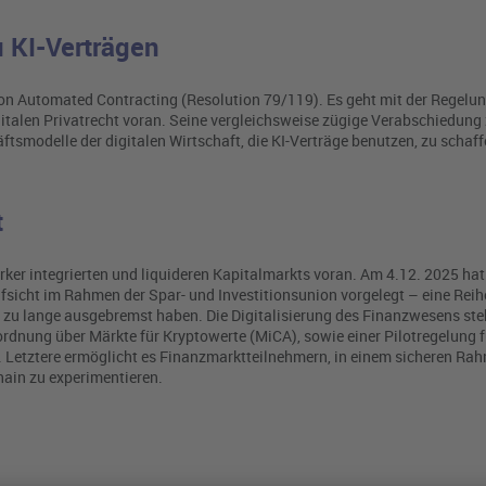
 KI-Verträgen
on Automated Contracting (Resolution 79/119). Es geht mit der Regelun
talen Privatrecht voran. Seine vergleichsweise zügige Verabschiedung 
ftsmodelle der digitalen Wirtschaft, die KI-Verträge benutzen, zu schaff
t
rker integrierten und liquideren Kapitalmarkts voran. Am 4.12. 2025 hat
fsicht im Rahmen der Spar- und Investitionsunion vorgelegt – eine Reih
s zu lange ausgebremst haben. Die Digitalisierung des Finanzwesens st
rordnung über Märkte für Kryptowerte (MiCA), sowie einer Pilotregelung fü
. Letztere ermöglicht es Finanzmarktteilnehmern, in einem sicheren Ra
ain zu experimentieren.