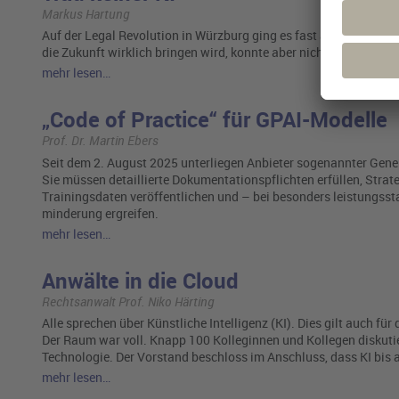
Markus Hartung
Auf der Legal Revolution in Würzburg ging es fast ausschließlich
die Zukunft wirklich bringen wird, konnte aber nicht mal Richar
mehr lesen…
„Code of Practice“ für GPAI-Modelle
Prof. Dr. Martin Ebers
Seit dem 2. August 2025 unterliegen Anbieter sogenannter Gene
Sie müssen detaillierte Dokumentationspflichten erfüllen, Stra
Trainingsdaten veröffentlichen und – bei besonders leistungs
minderung ergreifen.
mehr lesen…
Anwälte in die Cloud
Rechtsanwalt Prof. Niko Härting
Alle sprechen über Künstliche Intelligenz (KI). Dies gilt auch f
Der Raum war voll. Knapp 100 Kolleginnen und Kollegen diskutie
Technologie. Der Vorstand beschloss im Anschluss, dass KI bis
mehr lesen…