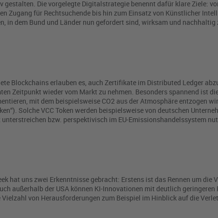
v gestalten. Die vorgelegte Digitalstrategie benennt dafür klare Ziele: vo
ien Zugang für Rechtsuchende bis hin zum Einsatz von Künstlicher Intel
n, in dem Bund und Länder nun gefordert sind, wirksam und nachhaltig 
te Blockchains erlauben es, auch Zertifikate im Distributed Ledger abz
en Zeitpunkt wieder vom Markt zu nehmen. Besonders spannend ist dies
mentieren, mit dem beispielsweise CO2 aus der Atmosphäre entzogen wi
Token“). Solche VCC Token werden beispielsweise von deutschen Untern
 unterstreichen bzw. perspektivisch im EU-Emissionshandelssystem nut
ek hat uns zwei Erkenntnisse gebracht: Erstens ist das Rennen um die 
 Auch außerhalb der USA können KI-Innovationen mit deutlich geringeren
 Vielzahl von Herausforderungen zum Beispiel im Hinblick auf die Verl