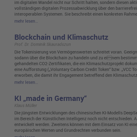
im digitalen Wandel nicht nur Schritt halten, sondern diesen akti
vollständigen digitalen Prozessabwicklung über den barrierefre
interoperablen Systemen. Sie beschreibt einen konkreten Rahme
mehr lesen…
Blockchain und Klimaschutz
Prof. Dr. Dominik Skauradszun
Die Tokenisierung von Vermögenswerten schreitet voran. Geeigne
sodann über die Blockchain zu handeln und zu einem bestimmt
gehandelten CO2-Zertifikaten, die ein Klimaschutzprojekt doku
eine Aufforstung („Voluntary Carbon Credit Token“ bzw. „VCC 
erworben, die damit ihr Engagement betreffend den Klimaschutz
mehr lesen…
KI „made in Germany“
Klaus Müller
Die jüngsten Entwicklungen des chinesischen KI-Modells DeepSe
im Bereich der Künstlichen Intelligenz noch nicht entschieden.
entwickelt werden. Zweitens können mit dem Einsatz von KI eine
europäischen Werten und Grundrechten verbunden sein.