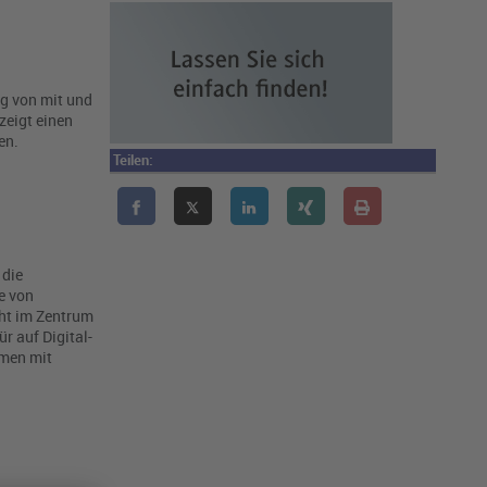
g von mit und
zeigt einen
en.
Teilen:
 die
e von
eht im Zentrum
r auf Digital-
hmen mit