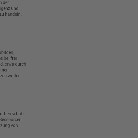
n der
ligenz und
zu handeln.
ubilden,
 bei frei
rd, etwa durch
ehmen
zen wollen.
Vorherrschaft
 Ressourcen
etzung von