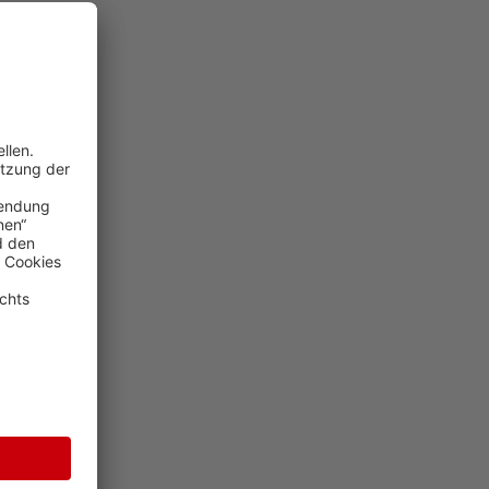
rreich fehlen
mitzunehmen.
läge, die uns
haben
tegischer