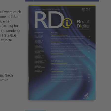
auf weist auch
mmer stärker
u einer
4 (DORA) für
r (besonders)
 § 1 StaRUG
 früh zu
fen. Nach
aktive