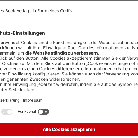
z Art. 973d ff. OR, das heißt Gesetze für digitale Wertpapiere. In Öste
egleitgesetze spannen nur den aufsichtsrechtlichen Rahmen.
baut ist. Zweitens, dass er in der Lage ist, möglichst viele Menschen 
zeichen auf seiner Anzeige steht. Erfüllen die beiden Verordnungsvorsch
? Zum Teil.
e Meinung über wesentliche Entwicklungen im Unternehmen bilden. Sie 
igen Informationen beruhen, und stehen dem Vorstand zugleich als stra