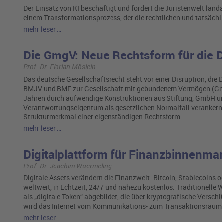
Der Einsatz von KI beschäftigt und fordert die Juristenwelt land
einem Transformationsprozess, der die rechtlichen und tatsächl
mehr lesen…
Die GmgV: Neue Rechtsform für die Di
Prof. Dr. Florian Möslein
Das deutsche Gesellschaftsrecht steht vor einer Disruption, d
BMJV und BMF zur Gesellschaft mit gebundenem Vermögen (GmgV)
Jahren durch aufwendige Konstruktionen aus Stiftung, GmbH u
Verantwortungseigentum als gesetzlichen Normalfall verankern
Strukturmerkmal einer eigenständigen Rechtsform.
mehr lesen…
Digitalplattform für Finanzbinnenma
Prof. Dr. Joachim Wuermeling
Digitale Assets verändern die Finanzwelt: Bitcoin, Stablecoins o
weltweit, in Echtzeit, 24/7 und nahezu kostenlos. Traditionell
als „digitale Token“ abgebildet, die über kryptografische Vers
wird das Internet vom Kommunikations- zum Transaktionsraum, i
mehr lesen…