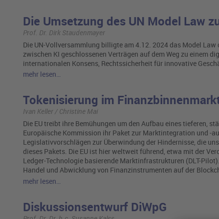
Die Umsetzung des UN Model Law zu
Prof. Dr. Dirk Staudenmayer
Die UN-Vollversammlung billigte am 4.12. 2024 das Model Law 
zwischen KI geschlossenen Verträgen auf dem Weg zu einem digi
internationalen Konsens, Rechtssicherheit für innovative Geschä
mehr lesen…
Tokenisierung im Finanzbinnenmark
Ivan Keller / Christine Mai
Die EU treibt ihre Bemühungen um den Aufbau eines tieferen, stä
Europäische Kommission ihr Paket zur Marktintegration und -au
Legislativvorschlägen zur Überwindung der Hindernisse, die un
dieses Pakets. Die EU ist hier weltweit führend, etwa mit der Ve
Ledger-Technologie basierende Marktinfrastrukturen (DLT-Pilot)
Handel und Abwicklung von Finanzinstrumenten auf der Blockch
mehr lesen…
Diskussionsentwurf DiWpG
Prof. Dr. Dr. h.c. Susanne Kalss