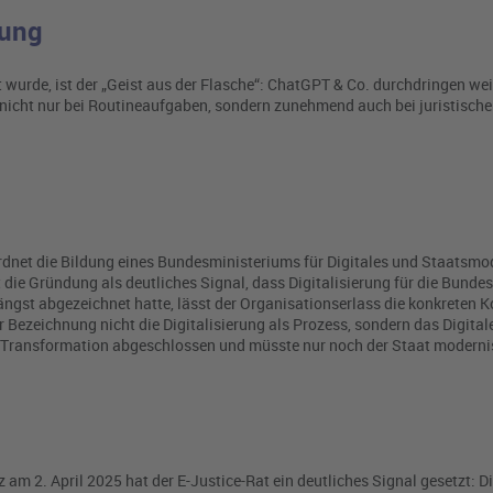
dung
t wurde, ist der „Geist aus der Flasche“: ChatGPT & Co. durchdringen weit
n nicht nur bei Routineaufgaben, sondern zunehmend auch bei juristisch
dnet die Bildung eines Bundesministeriums für Digitales und Staatsmo
t die Gründung als deutliches Signal, dass Digitalisierung für die Bunde
ngst abgezeichnet hatte, lässt der Organisationserlass die konkreten 
r Bezeichnung nicht die Digitalisierung als Prozess, sondern das Digital
ale Transformation abgeschlossen und müsste nur noch der Staat moderni
z am 2. April 2025 hat der E-Justice-Rat ein deutliches Signal gesetzt: Di