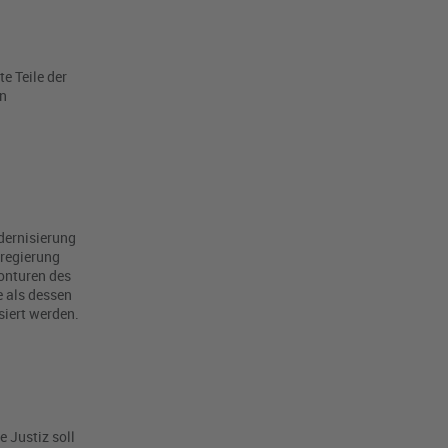
e Teile der
en
dernisierung
sregierung
Konturen des
e als dessen
siert werden.
e Justiz soll