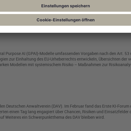
 um KI und die möglichen Folgen für die anwaltliche oder juristische Tä
d Susskind sagen, obwohl er doch der Klügste unter uns ist. Immerhin: an
ral Purpose AI (GPAI)-Modelle umfassenden Vorgaben nach den Art. 53 
tegien zur Einhaltung des EU-Urheberrechts entwickeln, Übersichten der 
starken Modellen mit systemischem Risiko – Maßnahmen zur Risikoanalys
ür den Deutschen Anwaltverein (DAV). Im Februar fand das Erste KI-Forum 
rten einen Tag lang engagiert über Chancen, Risiken und Einsatzfelder 
 auf Weiteres ein Schwerpunktthema des DAV bleiben wird.