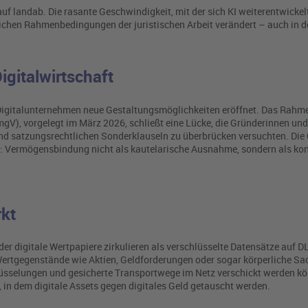
auf landab. Die rasante Geschwindigkeit, mit der sich KI weiterentwickelt
ichen Rahmenbedingungen der juristischen Arbeit verändert – auch in de
gitalwirtschaft
ie Digitalunternehmen neue Gestaltungsmöglichkeiten eröffnet. Das Rah
, vorgelegt im März 2026, schließt eine Lücke, die Gründerinnen und
nd satzungsrechtlichen Sonderklauseln zu überbrücken versuchten. Di
: Vermögensbindung nicht als kautelarische Ausnahme, sondern als kon
rkt
der digitale Wertpapiere zirkulieren als verschlüsselte Datensätze auf D
e Wertgegenstände wie Aktien, Geldforderungen oder sogar körperliche S
chlüsselungen und gesicherte Transportwege im Netz verschickt werden k
n dem digitale Assets gegen digitales Geld getauscht werden.