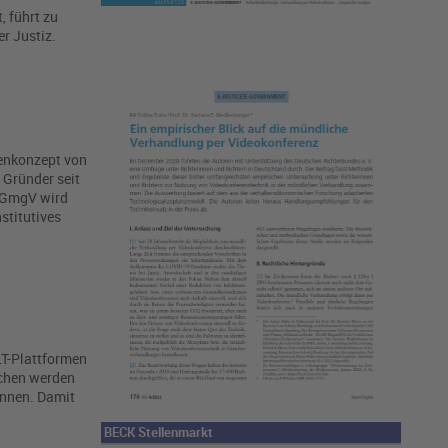
, führt zu
r Justiz.
menkonzept von
 Gründer seit
e GmgV wird
stitutives
LT-Plattformen
achen werden
önnen. Damit
BECK Stellenmarkt