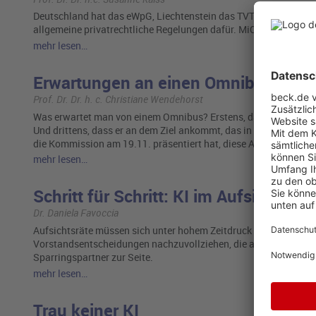
Deutschland hat das eWpG, Liechtenstein das TVTG und die Schwei
allgemeine privatrechtliche Regelungen dafür. MiCAR und die B
mehr lesen…
Erwartungen an einen Omnibus
Prof. Dr. Dr. h. c. Christiane Wendehorst
Was erwartet man von einem Omnibus? Erstens, dass er solide ge
Und drittens, dass er an dem Ziel ankommt, das in großen Leucht
die Kommission am 19.11. präsentiert hat, diese Anforderungen
mehr lesen…
Schritt für Schritt: KI im Aufsichtsrat
Dr. Daniela Favoccia
Aufsichtsräte müssen sich unter hohem Zeitdruck eine fundiert
Vorstandsentscheidungen nachzuvollziehen, die auf vielschicht
Sparringspartner zur Seite.
mehr lesen…
Trau keiner KI