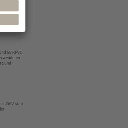
tigkeit. Was
ders wird es.
und 55 KI-VO.
verwendeten
e und -
des DAV statt.
der