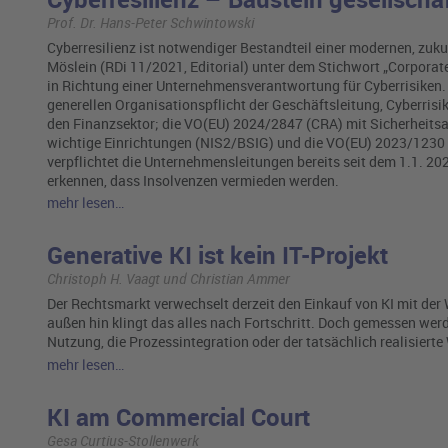
Prof. Dr. Hans-Peter Schwintowski
Cyberresilienz ist notwendiger Bestandteil einer modernen, zu
Möslein (RDi 11/2021, Editorial) unter dem Stichwort „Corporate
in Richtung einer Unternehmensverantwortung für Cyberrisiken. 
generellen Organisationspflicht der Geschäftsleitung, Cyberris
den Finanzsektor; die VO(EU) 2024/2847 (CRA) mit Sicherheitsan
wichtige Einrichtungen (NIS2/BSIG) und die VO(EU) 2023/1230 (
verpflichtet die Unternehmensleitungen bereits seit dem 1.1. 2
erkennen, dass Insolvenzen vermieden werden.
mehr lesen…
Generative KI ist kein IT-Projekt
Christoph H. Vaagt und Christian Ammer
Der Rechtsmarkt verwechselt derzeit den Einkauf von KI mit der 
außen hin klingt das alles nach Fortschritt. Doch gemessen we
Nutzung, die Prozessintegration oder der tatsächlich realisierte
mehr lesen…
KI am Commercial Court
Gesa Curtius-Stollenwerk