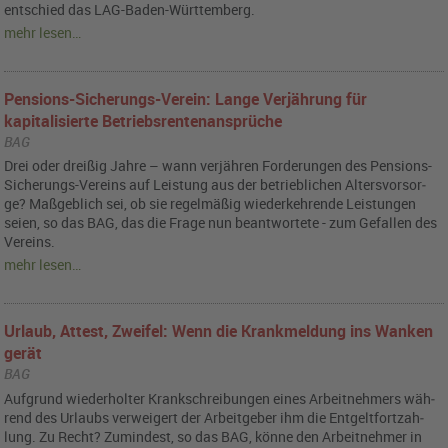
ent­schied das LAG-Baden-Würt­tem­berg.
mehr lesen…
Pensions-Sicherungs-Verein: Lange Verjährung für
kapitalisierte Betriebsrentenansprüche
BAG
Drei oder drei­ßig Jahre – wann ver­jäh­ren For­de­run­gen des Pen­si­ons-
Si­che­rungs-Ver­eins auf Leis­tung aus der be­trieb­li­chen Al­ters­vor­sor­
ge? Ma­ß­geb­lich sei, ob sie re­gel­mä­ßig wie­der­keh­ren­de Leis­tun­gen
seien, so das BAG, das die Frage nun be­ant­wor­te­te - zum Ge­fal­len des
Ver­eins.
mehr lesen…
Urlaub, Attest, Zweifel: Wenn die Krankmeldung ins Wanken
gerät
BAG
Auf­grund wie­der­hol­ter Krank­schrei­bun­gen eines Ar­beit­neh­mers wäh­
rend des Ur­laubs ver­wei­gert der Ar­beit­ge­ber ihm die Ent­gelt­fort­zah­
lung. Zu Recht? Zu­min­dest, so das BAG, könne den Ar­beit­neh­mer in