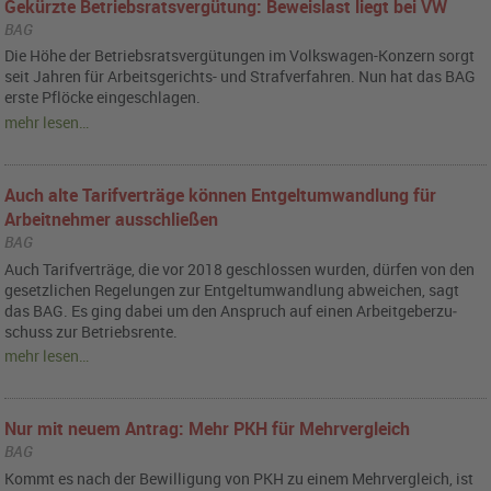
Gekürzte Betriebsratsvergütung: Beweislast liegt bei VW
BAG
Die Höhe der Be­triebs­rats­ver­gü­tun­gen im Volks­wa­gen-Kon­zern sorgt
seit Jah­ren für Ar­beits­ge­richts- und Straf­ver­fah­ren. Nun hat das BAG
erste Pflö­cke ein­ge­schla­gen.
mehr lesen…
Auch alte Tarifverträge können Entgeltumwandlung für
Arbeitnehmer ausschließen
BAG
Auch Ta­rif­ver­trä­ge, die vor 2018 ge­schlos­sen wur­den, dür­fen von den
ge­setz­li­chen Re­ge­lun­gen zur Ent­gelt­um­wand­lung ab­wei­chen, sagt
das BAG. Es ging dabei um den An­spruch auf einen Ar­beit­ge­ber­zu­
schuss zur Be­triebs­ren­te.
mehr lesen…
Nur mit neuem Antrag: Mehr PKH für Mehrvergleich
BAG
Kommt es nach der Be­wil­li­gung von PKH zu einem Mehr­ver­gleich, ist