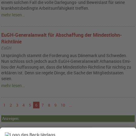
einem sol­chen Fall die volle Dar­le­gungs- und Be­weis­last für seine
krank­heits­be­ding­te Ar­beits­un­fä­hig­keit tref­fen.
mehr lesen…
EuGH-Generalanwalt für Abschaffung der Mindestlohn-
Richtlinie
EuGH
Ur­sprüng­lich stammt die For­de­rung aus Dä­ne­mark und Schwe­den.
Nun schloss sich je­doch auch EuGH-Ge­ne­ral­an­walt Atha­na­si­os Emi­
liou der Auf­fas­sung an, dass die Min­dest­lohn-Richt­li­ne für nich­tig zu
er­klä­ren ist. Denn sie re­ge­le Dinge, die Sache der Mit­glied­staa­ten
seien.
mehr lesen…
1
2
3
4
5
6
7
8
9
10
...
Anzeigen: