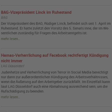
BAG-Vizepräsident Linck im Ruhestand
BAG
Der Vi­ze­prä­si­dent des BAG, Rü­di­ger Linck, be­fin­det sich seit 1. April im
Ru­he­stand. Er hatte zu­letzt den Vor­sitz des 5. Se­nats inne, der im We­
sent­li­chen zu­stän­dig für Fra­gen des Ar­beits­ent­gelts ist.
mehr lesen…
Hamas-Verherrlichung auf Facebook rechtfertigt Kündigung
nicht immer
LAG Düsseldorf
Ju­den­het­ze und Ver­herr­li­chung von Ter­ror in So­ci­al Media be­rech­tigt
nur dann zur au­ßer­or­dent­li­chen Kün­di­gung des Ar­beits­ver­hält­nis­ses,
wenn die Äu­ße­rung auf den Ar­beit­ge­ber zu­rück­fällt. Im Ein­zel­fall kann
laut LAG Düs­sel­dorf auch eine Ab­mah­nung aus­rei­chend sein, um die
Ruf­schä­di­gung zu be­en­den.
mehr lesen…