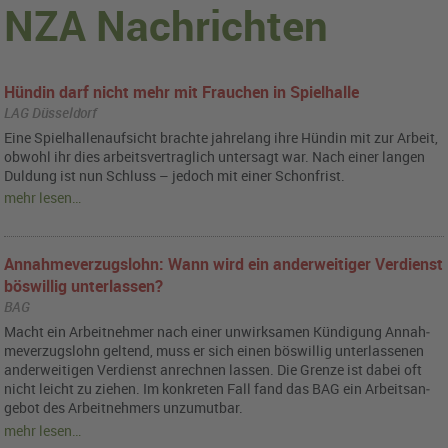
NZA Nachrichten
Hündin darf nicht mehr mit Frauchen in Spielhalle
LAG Düsseldorf
Eine Spiel­hal­len­auf­sicht brach­te jah­re­lang ihre Hün­din mit zur Ar­beit,
ob­wohl ihr dies ar­beits­ver­trag­lich un­ter­sagt war. Nach einer lan­gen
Dul­dung ist nun Schluss – je­doch mit einer Schon­frist.
mehr lesen…
Annahmeverzugslohn: Wann wird ein anderweitiger Verdienst
böswillig unterlassen?
BAG
Macht ein Ar­beit­neh­mer nach einer un­wirk­sa­men Kün­di­gung An­nah­
me­ver­zugs­lohn gel­tend, muss er sich einen bös­wil­lig un­ter­las­se­nen
an­der­wei­ti­gen Ver­dienst an­rech­nen las­sen. Die Gren­ze ist dabei oft
nicht leicht zu zie­hen. Im kon­kre­ten Fall fand das BAG ein Ar­beits­an­
ge­bot des Ar­beit­neh­mers un­zu­mut­bar.
mehr lesen…