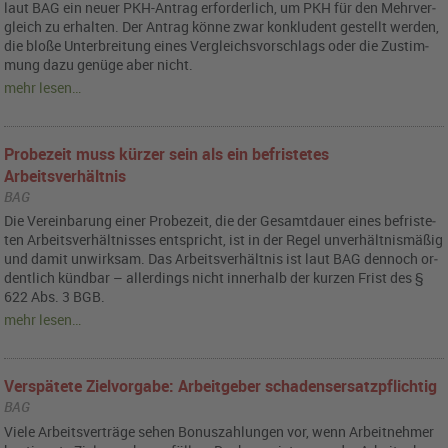
laut BAG ein neuer PKH-An­trag er­for­der­lich, um PKH für den Mehr­ver­
gleich zu er­hal­ten. Der An­trag könne zwar kon­klu­dent ge­stellt wer­den,
die bloße Un­ter­brei­tung eines Ver­gleichs­vor­schlags oder die Zu­stim­
mung dazu ge­nü­ge aber nicht.
mehr lesen…
Probezeit muss kürzer sein als ein befristetes
Arbeitsverhältnis
BAG
Die Ver­ein­ba­rung einer Pro­be­zeit, die der Ge­samt­dau­er eines be­fris­te­
ten Ar­beits­ver­hält­nis­ses ent­spricht, ist in der Regel un­ver­hält­nis­mä­ßig
und damit un­wirk­sam. Das Ar­beits­ver­hält­nis ist laut BAG den­noch or­
dent­lich künd­bar – al­ler­dings nicht in­ner­halb der kur­zen Frist des §
622 Abs. 3 BGB.
mehr lesen…
Verspätete Zielvorgabe: Arbeitgeber schadensersatzpflichtig
BAG
Viele Ar­beits­ver­trä­ge sehen Bo­nus­zah­lun­gen vor, wenn Ar­beit­neh­mer