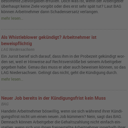
be­stimm­te Ziel­vor­ga­ben er­fül­len. Doch was ist, wenn der Ar­beit­ge­ber
über­haupt keine Ziele vor­gibt oder dies erst sehr spät tut? Laut BAG
kön­nen Ar­beit­neh­mer dann Scha­dens­er­satz ver­lan­gen.
mehr lesen…
Als Whistleblower gekündigt? Arbeitnehmer ist
beweispflichtig
LAG Niedersachsen
Ein Ju­rist be­rief sich dar­auf, dass ihm in der Pro­be­zeit ge­kün­digt wor­
den sei, weil er Hin­wei­se auf Rechts­ver­stö­ße bei sei­nem Ar­beit­ge­ber
ge­ge­ben habe. Genau das muss er aber auch be­wei­sen kön­nen, so das
LAG Nie­der­sach­sen. Ge­lingt das nicht, geht die Kün­di­gung durch.
mehr lesen…
Neuer Job bereits in der Kündigungsfrist kein Muss
BAG
Han­deln Ar­beit­neh­mer bös­wil­lig, wenn sie sich wäh­rend ihrer Kün­di­
gungs­frist nicht um einen neuen Job küm­mern? Nein, sagt das BAG.
Dem­nach kön­nen Ar­beit­ge­ber die Ge­halts­zah­lung nicht ein­fach ein­
stel­len, wenn sich von ihnen frei­ge­stell­te Ar­beit­neh­mer in­ner­halb ihrer