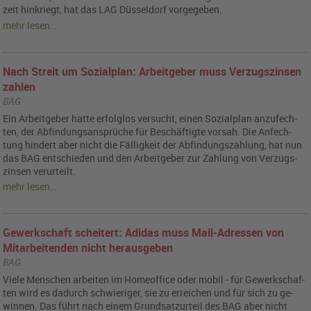
zeit hin­kriegt, hat das LAG Düs­sel­dorf vor­ge­ge­ben.
mehr lesen…
Nach Streit um Sozialplan: Arbeitgeber muss Verzugszinsen
zahlen
BAG
Ein Ar­beit­ge­ber hatte er­folg­los ver­sucht, einen So­zi­al­plan an­zu­fech­
ten, der Ab­fin­dungs­an­sprü­che für Be­schäf­tig­te vor­sah. Die An­fech­
tung hin­dert aber nicht die Fäl­lig­keit der Ab­fin­dungs­zah­lung, hat nun
das BAG ent­schie­den und den Ar­beit­ge­ber zur Zah­lung von Ver­zugs­
zin­sen ver­ur­teilt.
mehr lesen…
Gewerkschaft scheitert: Adidas muss Mail-Adressen von
Mitarbeitenden nicht herausgeben
BAG
Viele Men­schen ar­bei­ten im Ho­me­of­fice oder mobil - für Ge­werk­schaf­
ten wird es da­durch schwie­ri­ger, sie zu er­rei­chen und für sich zu ge­
win­nen. Das führt nach einem Grund­satz­ur­teil des BAG aber nicht