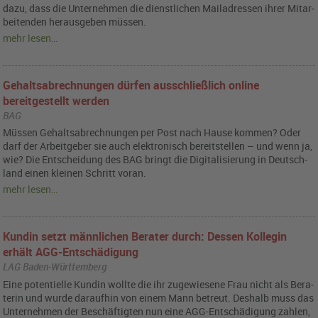
dazu, dass die Un­ter­neh­men die dienst­li­chen Mail­adres­sen ihrer Mit­ar­
bei­ten­den her­aus­ge­ben müs­sen.
mehr lesen…
Gehaltsabrechnungen dürfen ausschließlich online
bereitgestellt werden
BAG
Müs­sen Ge­halts­ab­rech­nun­gen per Post nach Hause kom­men? Oder
darf der Ar­beit­ge­ber sie auch elek­tro­nisch be­reit­stel­len – und wenn ja,
wie? Die Ent­schei­dung des BAG bringt die Di­gi­ta­li­sie­rung in Deutsch­
land einen klei­nen Schritt voran.
mehr lesen…
Kundin setzt männlichen Berater durch: Dessen Kollegin
erhält AGG-Entschädigung
LAG Baden-Württemberg
Eine po­ten­ti­el­le Kun­din woll­te die ihr zu­ge­wie­se­ne Frau nicht als Be­ra­
te­rin und wurde dar­auf­hin von einem Mann be­treut. Des­halb muss das
Un­ter­neh­men der Be­schäf­tig­ten nun eine AGG-Ent­schä­di­gung zah­len,