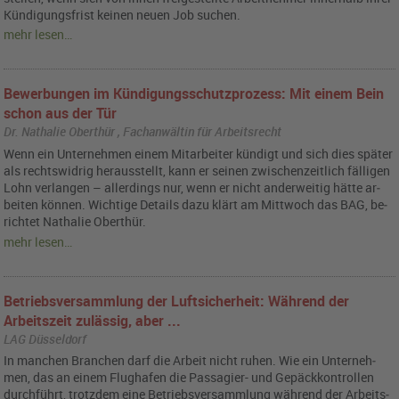
Kün­di­gungs­frist kei­nen neuen Job su­chen.
mehr lesen…
Bewerbungen im Kündigungsschutzprozess: Mit einem Bein
schon aus der Tür
Dr. Nathalie Oberthür , Fachanwältin für Arbeitsrecht
Wenn ein Un­ter­neh­men einem Mit­ar­bei­ter kün­digt und sich dies spä­ter
als rechts­wid­rig her­aus­stellt, kann er sei­nen zwi­schen­zeit­lich fäl­li­gen
Lohn ver­lan­gen – al­ler­dings nur, wenn er nicht an­der­wei­tig hätte ar­
bei­ten kön­nen. Wich­ti­ge De­tails dazu klärt am Mitt­woch das BAG, be­
rich­tet Na­tha­lie Obert­hür.
mehr lesen…
Betriebsversammlung der Luftsicherheit: Während der
Arbeitszeit zulässig, aber ...
LAG Düsseldorf
In man­chen Bran­chen darf die Ar­beit nicht ruhen. Wie ein Un­ter­neh­
men, das an einem Flug­ha­fen die Pas­sa­gier- und Ge­päck­kon­trol­len
durch­führt, trotz­dem eine Be­triebs­ver­samm­lung wäh­rend der Ar­beits­