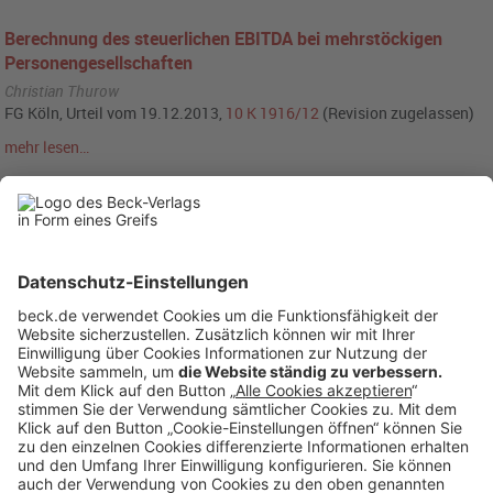
Berechnung des steuerlichen EBITDA bei mehrstöckigen
Personengesellschaften
Christian Thurow
FG Köln, Urteil vom 19.12.2013,
10 K 1916/12
(Revision zugelassen)
mehr lesen…
...
41
42
43
44
45
46
47
48
49
50
...
Anzeigen