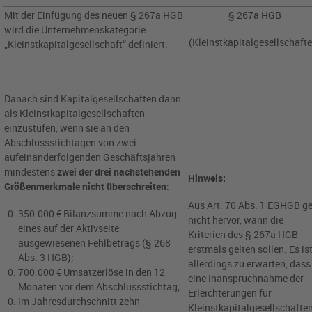
Mit der Einfügung des neuen § 267a HGB
§ 267a HGB
wird die Unternehmenskategorie
(Kleinstkapitalgesellschaft
„Kleinstkapitalgesellschaft“ definiert.
Danach sind Kapitalgesellschaften dann
als Kleinstkapitalgesellschaften
einzustufen, wenn sie an den
Abschlussstichtagen von zwei
aufeinanderfolgenden Geschäftsjahren
mindestens
zwei der drei nachstehenden
Hinweis:
Größenmerkmale nicht überschreiten
:
Aus Art. 70 Abs. 1 EGHGB g
350.000 € Bilanzsumme nach Abzug
nicht hervor, wann die
eines auf der Aktivseite
Kriterien des § 267a HGB
ausgewiesenen Fehlbetrags (§ 268
erstmals gelten sollen. Es is
Abs. 3 HGB);
allerdings zu erwarten, dass
700.000 € Umsatzerlöse in den 12
eine Inanspruchnahme der
Monaten vor dem Abschlussstichtag;
Erleichterungen für
im Jahresdurchschnitt zehn
Kleinstkapitalgesellschafte