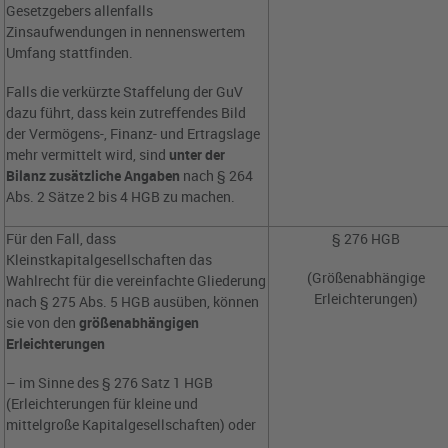
Gesetzgebers allenfalls
Zinsaufwendungen in nennenswertem
Umfang stattfinden.
Falls die verkürzte Staffelung der GuV
dazu führt, dass kein zutreffendes Bild
der Vermögens-, Finanz- und Ertragslage
mehr vermittelt wird, sind
unter der
Bilanz zusätzliche Angaben
nach § 264
Abs. 2 Sätze 2 bis 4 HGB zu machen.
Für den Fall, dass
§ 276 HGB
Kleinstkapitalgesellschaften das
(Größenabhängige
Wahlrecht für die vereinfachte Gliederung
Erleichterungen)
nach § 275 Abs. 5 HGB ausüben, können
sie von den
größenabhängigen
Erleichterungen
– im Sinne des § 276 Satz 1 HGB
(Erleichterungen für kleine und
mittelgroße Kapitalgesellschaften) oder