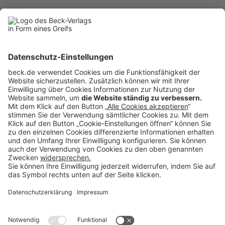
mehr lesen…
1
2
3
4
5
6
7
8
9
Rubriken
Menü
Anzeigen