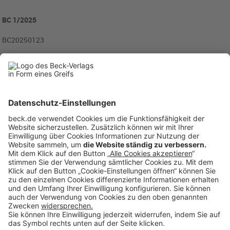
BC 1/2025
BC20250123
Rubriken
Menü
Anzeigen