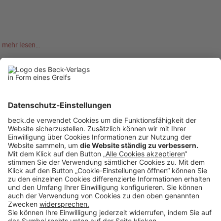
mehr lesen…
1
2
3
4
5
6
7
8
9
10
...
Anzeigen