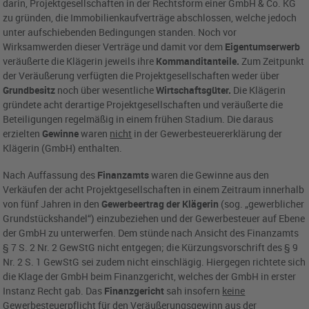
darin, Projektgesellschaften in der Rechtsform einer GmbH & Co. KG
zu gründen, die Immobilienkaufverträge abschlossen, welche jedoch
unter aufschiebenden Bedingungen standen. Noch vor
Wirksamwerden dieser Verträge und damit vor dem
Eigentumserwerb
veräußerte die Klägerin jeweils ihre
Kommanditanteile.
Zum Zeitpunkt
der Veräußerung verfügten die Projektgesellschaften weder über
Grundbesitz
noch über wesentliche
Wirtschaftsgüter.
Die Klägerin
gründete acht derartige Projektgesellschaften und veräußerte die
Beteiligungen regelmäßig in einem frühen Stadium. Die daraus
erzielten
Gewinne
waren
nicht
in der Gewerbesteuererklärung der
Klägerin (GmbH) enthalten.
Nach Auffassung des
Finanzamts
waren die Gewinne aus den
Verkäufen der acht Projektgesellschaften in einem Zeitraum innerhalb
von fünf Jahren in den
Gewerbeertrag der Klägerin
(sog. „gewerblicher
Grundstückshandel“) einzubeziehen und der Gewerbesteuer auf Ebene
der GmbH zu unterwerfen. Dem stünde nach Ansicht des Finanzamts
§ 7 S. 2 Nr. 2 GewStG nicht entgegen; die Kürzungsvorschrift des § 9
Nr. 2 S. 1 GewStG sei zudem nicht einschlägig. Hiergegen richtete sich
die Klage der GmbH beim Finanzgericht, welches der GmbH in erster
Instanz Recht gab. Das
Finanzgericht
sah insofern
keine
Gewerbesteuerpflicht für den Veräußerungsgewinn aus der