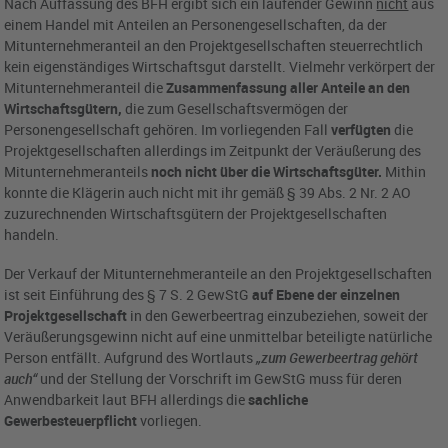
Nach Auffassung des BFH ergibt sich ein laufender Gewinn
nicht
aus
einem Handel mit Anteilen an Personengesellschaften, da der
Mitunternehmeranteil an den Projektgesellschaften steuerrechtlich
kein eigenständiges Wirtschaftsgut darstellt. Vielmehr verkörpert der
Mitunternehmeranteil die
Zusammenfassung aller Anteile an den
Wirtschaftsgütern,
die zum Gesellschaftsvermögen der
Personengesellschaft gehören. Im vorliegenden Fall
verfügten
die
Projektgesellschaften allerdings im Zeitpunkt der Veräußerung des
Mitunternehmeranteils
noch nicht über die Wirtschaftsgüter.
Mithin
konnte die Klägerin auch nicht mit ihr gemäß § 39 Abs. 2 Nr. 2 AO
zuzurechnenden Wirtschaftsgütern der Projektgesellschaften
handeln.
Der Verkauf der Mitunternehmeranteile an den Projektgesellschaften
ist seit Einführung des § 7 S. 2 GewStG
auf Ebene der einzelnen
Projektgesellschaft
in den Gewerbeertrag einzubeziehen, soweit der
Veräußerungsgewinn nicht auf eine unmittelbar beteiligte natürliche
Person entfällt. Aufgrund des Wortlauts
„zum Gewerbeertrag gehört
auch“
und der Stellung der Vorschrift im GewStG muss für deren
Anwendbarkeit laut BFH allerdings die
sachliche
Gewerbesteuerpflicht
vorliegen.