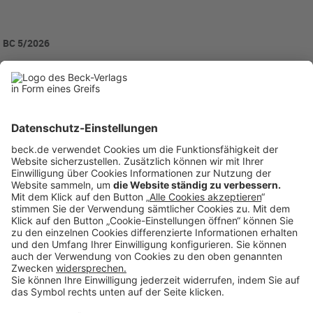
BC 5/2026
BC20260515
Rubriken
Menü
Anzeigen