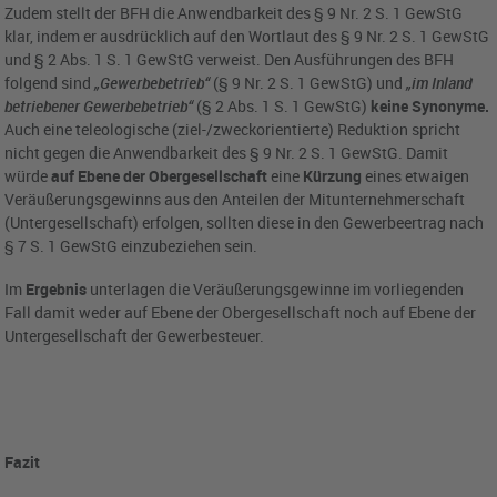
Zudem stellt der BFH die Anwendbarkeit des § 9 Nr. 2 S. 1 GewStG
klar, indem er ausdrücklich auf den Wortlaut des § 9 Nr. 2 S. 1 GewStG
und § 2 Abs. 1 S. 1 GewStG verweist. Den Ausführungen des BFH
folgend sind
„Gewerbebetrieb“
(§ 9 Nr. 2 S. 1 GewStG) und
„im Inland
betriebener Gewerbebetrieb“
(§ 2 Abs. 1 S. 1 GewStG)
keine Synonyme.
Auch eine teleologische (ziel-/zweckorientierte) Reduktion spricht
nicht gegen die Anwendbarkeit des § 9 Nr. 2 S. 1 GewStG. Damit
würde
auf Ebene der Obergesellschaft
eine
Kürzung
eines etwaigen
Veräußerungsgewinns aus den Anteilen der Mitunternehmerschaft
(Untergesellschaft) erfolgen, sollten diese in den Gewerbeertrag nach
§ 7 S. 1 GewStG einzubeziehen sein.
Im
Ergebnis
unterlagen die Veräußerungsgewinne im vorliegenden
Fall damit weder auf Ebene der Obergesellschaft noch auf Ebene der
Untergesellschaft der Gewerbesteuer.
Fazit