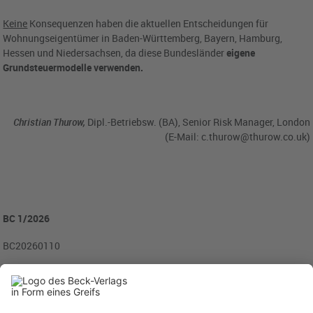
Keine
Konsequenzen haben die aktuellen Entscheidungen für
Wohnungseigentümer in Baden-Württemberg, Bayern, Hamburg,
Hessen und Niedersachsen, da diese Bundesländer
eigene
Grundsteuermodelle verwenden.
Christian Thurow,
Dipl.-Betriebsw. (BA), Senior Risk Manager, London
(E-Mail:
c.thurow@thurow.co.uk
)
BC 1/2026
BC20260110