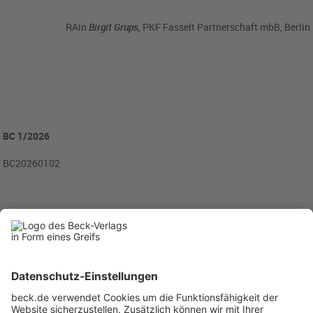
RAin
Birgit Grups,
PKF Fasselt Partnerschaft mbB, Berlin
BC 1/2026
BC20260102
Rubriken
Menü
Anzeigen