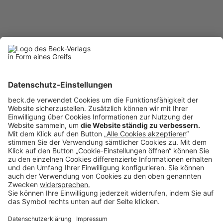
1
2
3
4
5
6
7
8
9
10
...
Rubriken
Menü
Anzeigen