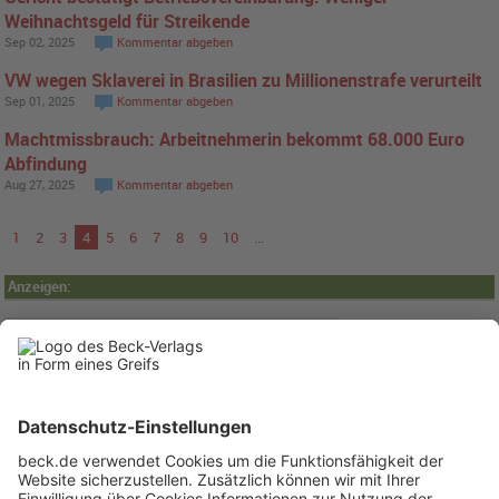
Weihnachtsgeld für Streikende
Sep 02, 2025
Kommentar abgeben
VW wegen Sklaverei in Brasilien zu Millionenstrafe verurteilt
Sep 01, 2025
Kommentar abgeben
Machtmissbrauch: Arbeitnehmerin bekommt 68.000 Euro
Abfindung
Aug 27, 2025
Kommentar abgeben
1
2
3
4
5
6
7
8
9
10
...
Anzeigen: