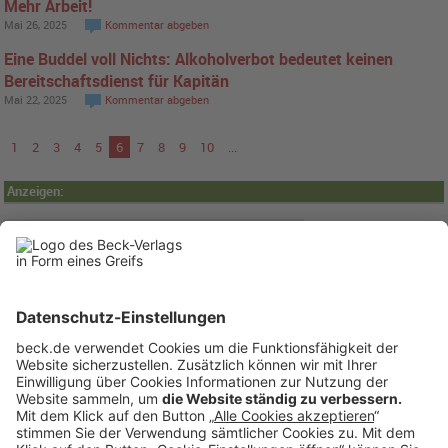
Mehr Arbeit!
Mai 26, 2025
Kommentar abgeben
Eine Buddel voll Nichts: Alkoholverbot bedeutet keinen
Bereitschaftsdienst für Kapitän
Mai 22, 2025
Kommentar abgeben
1
2
3
4
5
6
7
8
9
10
...
Anzeigen: