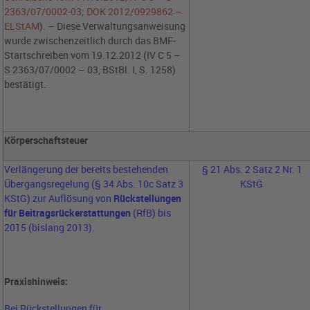
2363/07/0002-03; DOK 2012/0929862 –
ELStAM
). – Diese Verwaltungsanweisung
wurde zwischenzeitlich durch das BMF-
Startschreiben vom 19.12.2012 (IV C 5 –
S 2363/07/0002 – 03, BStBl. I, S. 1258)
bestätigt.
Körperschaftsteuer
Verlängerung der bereits bestehenden
§ 21 Abs. 2 Satz 2 Nr. 1
Übergangsregelung (§ 34 Abs. 10c Satz 3
KStG
KStG) zur Auflösung von
Rückstellungen
für Beitragsrückerstattungen
(RfB) bis
2015 (bislang 2013).
Praxishinweis:
Bei Rückstellungen für