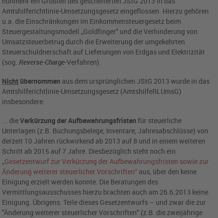
nunmehr ein Großteil des gescheiterten JStG 2013 in das
Amtshilferichtlinie-Umsetzungsgesetz eingeflossen. Hierzu gehören
u.a. die Einschränkungen im Einkommensteuergesetz beim
Steuergestaltungsmodell „Goldfinger“ und die Verhinderung von
Umsatzsteuerbetrug durch die Erweiterung der umgekehrten
Steuerschuldnerschaft auf Lieferungen von Erdgas und Elektrizität
(sog.
Reverse-Charge
-Verfahren).
Nicht
übernommen
aus dem ursprünglichen JStG 2013 wurde in das
Amtshilferichtlinie-Umsetzungsgesetz (AmtshilfeRLUmsG)
insbesondere:
... die
Verkürzung der Aufbewahrungsfristen
für steuerliche
Unterlagen (z.B. Buchungsbelege, Inventare, Jahresabschlüsse) von
derzeit 10 Jahren rückwirkend ab 2013 auf 8 und in einem weiteren
Schritt ab 2015 auf 7 Jahre. Diesbezüglich steht noch ein
„Gesetzentwurf zur Verkürzung der Aufbewahrungsfristen sowie zur
Änderung weiterer steuerlicher Vorschriften“
aus, über den keine
Einigung erzielt werden konnte. Die Beratungen des
Vermittlungsausschusses hierzu brachten auch am 26.6.2013 keine
Einigung. Übrigens: Teile dieses Gesetzentwurfs – und zwar die zur
"Änderung weiterer steuerlicher Vorschriften" (z.B. die zweijährige