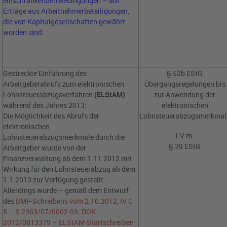
einschränkenden Bedingungen – auf
Erträge aus Arbeitnehmerbeteiligungen,
die von Kapitalgesellschaften gewährt
worden sind.
Gestreckte Einführung des
§ 52b EStG
Arbeitgeberabrufs zum elektronischen
Übergangsregelungen bis
Lohnsteuerabzugsverfahren
(ELStAM)
zur Anwendung der
während des Jahres 2013:
elektronischen
Die Möglichkeit des Abrufs der
Lohnsteuerabzugsmerkmal
elektronischen
i.V.m.
Lohnsteuerabzugsmerkmale durch die
§ 39 EStG
Arbeitgeber wurde von der
Finanzverwaltung ab dem 1.11.2012 mit
Wirkung für den Lohnsteuerabzug ab dem
1.1.2013 zur Verfügung gestellt.
Allerdings wurde – gemäß dem Entwurf
des
BMF-Schreibens vom 2.10.2012, IV C
5 – S 2363/07/0002-03; DOK
2012/0813379 – ELStAM-Startschreiben