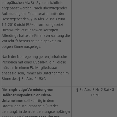
europäischen MwSt.-Systemrichtlinie
angepasst werden. Nach überwiegender
Auffassung der Fachliteratur hatte der
Gesetzgeber den § 3a Abs. 2 UStG zum
1.1.2010 nicht EU-konform umgesetzt.
Dies wurde jetzt insoweit korrigiert.
Allerdings hatte die Finanzverwaltung die
Vorschrift bereits seit einiger Zeit im
obigen Sinne ausgelegt.
Nach der Neuregelung gelten juristische
Personen mit einer USt-IdNr., d.h., diese
müssen in einem EU-Mitgliedstaat
ansässig sein, immer als Unternehmer im
Sinne des § 3a Abs. 2 UStG.
Die
langfristige Vermietung von
§ 3a Abs. 3 Nr. 2 Satz 3
Beförderungsmitteln an Nicht-
UStG
Unternehmer
soll künftig in dem
Staat/Land steuerbar sein (Ort der
Leistung), in dem der Leistungsempfänger
ansässig ist
(Wohnort oder Sitz des