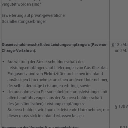
vergütet worden sind.“
Erweiterung auf privat-gewerbliche
Sozialleistungserbringer
Steuerschuldnerschaft des Leistungsempfängers (Reverse-
§ 13b Abs
Charge-Verfahren):
und Ab
Ausweitung der Steuerschuldnerschaft des
Leistungsempfängers auf Lieferungen von Gas über das
Erdgasnetz und von Elektrizität durch einen im Inland
ansässigen Unternehmer an einen anderen Unternehmer,
der selbst derartige Leistungen erbringt, sowie
Herausnahme von Personenbeförderungsleistungen mit
allen Landfahrzeugen aus der Steuerschuldnerschaft
des (ausländischen) Leistungsempfängers:
§ 13b A
Steuerschuldner wird nun der leistende Unternehmer; nur
dieser muss sich im Inland erfassen lassen.
Anpassung der Vorschrift zur umgekehrten
§ 13