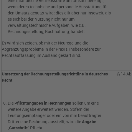
eine inländische Betriebsstätte am Umsatz beteiligt,
wenn deren technische und personelle Ausstattung für
den Umsatz genutzt wird; dies gilt aber nur insoweit, als
es sich bei der Nutzung nicht nur um
verwaltungstechnische Aufgaben, wie z.B.
Rechnungsstellung, Buchhaltung, handelt.
Es wird sich zeigen, ob mit der Neuregelung die
Abgrenzungs­probleme in der Praxis, insbesondere zur
Rechtsauffassung im Ausland geklärt sind.
Umsetzung der Rechnungsstellungsrichtline in deutsches
§ 14 Abs
Recht
Die
Pflichtangaben in Rechnungen
sollen um eine
weitere Angabe erweitert werden: Sofern der
Leistungsempfänger oder ein von ihm beauftragter
Dritter eine Rechnung ausstellt, wird die
Angabe
„Gutschrift“
Pflicht.