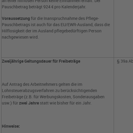
an einer hilflosen Person keine Einnahmen erhält. Der
Pauschbetrag beträgt 924 € pro Kalenderjahr.
Voraussetzung
für die Inanspruchnahme des Pflege-
Pauschbetrags ist auch für das EU/EWR-Ausland, dass die
Hilflosigkeit der im Ausland pflegebedürftigen Person
nachgewiesen wird.
Zweijährige Geltungsdauer für Freibeträge
§ 39a Ab
Auf Antrag des Arbeitnehmers gelten die im
Lohnsteuerabzugsverfahren zu berücksichtigenden
Freibeträge (z.B. für Werbungskosten, Sonderausgaben
usw.) für
zwei Jahre
statt wie bisher für ein Jahr.
Hinweise: