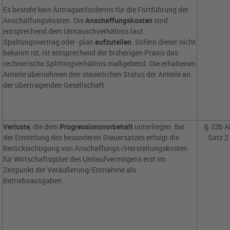
Es besteht kein Antragserfordernis für die Fortführung der
Anschaffungskosten. Die
Anschaffungskosten
sind
entsprechend dem Umtauschverhältnis laut
Spaltungsvertrag oder -plan
aufzuteilen
. Sofern dieser nicht
bekannt ist, ist entsprechend der bisherigen Praxis das
rechnerische Splittingverhältnis maßgebend. Die erhaltenen
Anteile übernehmen den steuerlichen Status der Anteile an
der übertragenden Gesellschaft.
Verluste
, die dem
Progressionsvorbehalt
unterliegen: Bei
§ 32b Ab
der Ermittlung des besonderen Steuersatzes erfolgt die
Satz 2
Berücksichtigung von Anschaffungs-/Herstellungskosten
für Wirtschaftsgüter des Umlaufvermögens erst im
Zeitpunkt der Veräußerung/Entnahme als
Betriebsausgaben.