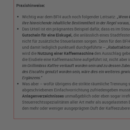
Praxishinweise:
Wichtig war dem BFH auch noch folgender Leitsatz:
„Wenn
ihre hinreichende inhaltliche Bestimmtheit in der Regel voraus
Das Urteil ist ein prägnantes Beispiel dafür, dass es im Ste
Gutschein für eine Eiskugel,
die anlässlich eines Stadtfestes
nicht für zusätzliche Steuerlasten sorgen. Denn für den BFH
und damit lediglich punktuell durchgeführte –
„Rabattaktio
wird die
Nutzung einer Kaffeemaschine
den Ausschlag geben
die Eisdiele eine Kaffeemaschine aufgeführt ist, nicht aber
im Grillimbiss Kaffee verkauft worden sein und zu dessen Zub
des Eiscafés genutzt worden sein, wäre dies ein weiteres gewi
Ergänzens.“
Was aber – wofür übrigens die strikte räumliche Trennung 
abgeschriebenen Einfachvorrichtung zufriedengeben muss
Anlagenverzeichnisses
unmaßgeblich oder eben sogar irref
Steuerrechtsspezialitäten aller Art mehr als ausgelasteten B
den mehr oder weniger ausgeprägten Duft der Kaffeezubere