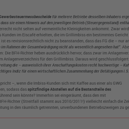
Gewerbesteuermessbescheide
für mehrere Betriebe desselben Inhabers erge
, dass sie einen Hinweis auf den jeweiligen Betrieb (Steuergegenstand) entha
uerrecht nicht selten auf vermeintliche Kleinigkeiten ankommt. Zwar wird
 Kunden im Eiscafé erhielten, die im Grillimbiss ein bestimmtes Gericht 
 ist es revisionsrechtlich nicht zu beanstanden, dass das FG die – nur 
n im Rahmen der Gesamtwürdigung nicht als wesentlich angesehen hat“.
Aber
: Die BFH-Richter heben ausdrücklich hervor, dass zwar im Anlagenverz
 im Anlagenverzeichnis für den Grillimbiss. Daraus wird geschlussfolgert
ereitung die – ausweislich ihrer Anschaffungskosten recht hochwertige – K
chtiges Indiz für einen wirtschaftlichen Zusammenhang der Betätigungen i.S.
spricht –, wenn die Imbiss-Kunden sich mit Kaffee aus einer als GWG
ten, sodass das
spitzfindige Abstellen auf die Bestandteile des
ührend sein könnte? Immerhin sei eingeräumt, dass den mit
FH-Richter (Streitfall stammt aus 2010/2011!) vielleicht einfach die Zei
itung in den räumlich getrennten, unverbundenen Betriebszweigen zu g