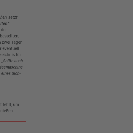
hen, setzt
lten.“
 der
bestellten,
an zwei Tagen
 eventuell
eichnis für
:
„Sollte auch
affeemaschine
 eines Sich-
t fehlt, um
enießen.