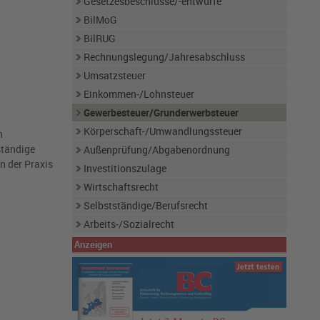
Gesetzesbeschlüsse/-entwürfe
BilMoG
BilRUG
Rechnungslegung/Jahresabschluss
Umsatzsteuer
Einkommen-/Lohnsteuer
Gewerbesteuer/Grunderwerbsteuer
Körperschaft-/Umwandlungssteuer
h
ständige
Außenprüfung/Abgabenordnung
n der Praxis
Investitionszulage
Wirtschaftsrecht
Selbstständige/Berufsrecht
Arbeits-/Sozialrecht
Anzeigen