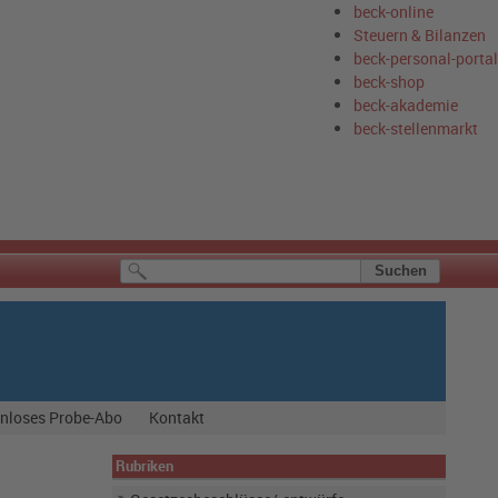
beck-online
Steuern & Bilanzen
beck-personal-portal
beck-shop
beck-akademie
beck-stellenmarkt
nloses Probe-Abo
Kontakt
Rubriken