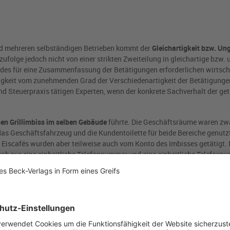
und mehreren selbständigen Betrieben kommt der
Gleichartigkeit bzw. Ung
folge jedoch nicht von einer strikten Zweiteilung in gleichartige bzw. 
des für eine Zusammenfassung der Betätigungen erforderlichen wirtscha
keit vom zunehmenden Grad der Verschiedenartigkeit der Betätigungen
und Steuerpraxis tätigen Experten, wenn der konkrete Sachverhalt der ge
nen Grillimbiss im selben Gebäude
führte. Die Geschäftsräume waren zwa
s Geschäftsfahrzeug und die Kundentoilette für beide Bereiche genutzt
 Eiscafés wurden aber teilweise auch vom Konto des Imbisses getätigt. 
 gab nur eine einheitliche Telefonnummer und eine einheitliche Telefaxn
etätigungen durch getrennte Einnahmen-Überschussrechnungen. Während
r, wurden mit dem Café beträchtliche Verluste erwirtschaftet. Für die Er
ng
erfolgen konnte, was die Steuerlast senken würde (einheitlicher Gewe
ewebesteuer zu unterwerfen war (
getrennte Betriebe,
so das Finanzamt).