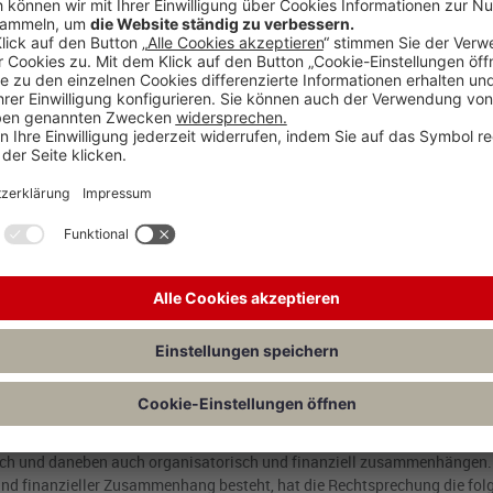
folgende Urteil der Vorinstanz (FG Münster vom 10.10.2017, 7 K 3662/
g zurückverwiesen. Das Finanzgericht (FG) war der Auffassung, das F
ungleichartige Betätigungen handle, die einander weder förderten noch
oten würden, gehörten sie zu
verschiedenen Gewerbezweigen
und seien 
affeemaschine andererseits) sowie die benötigten Waren seien unterschi
triebe zwar durchaus im Bereich des Möglichen. Zur Begründung der gege
H aber mehr als 80 Jahre zurück und bemüht den Reichsfinanzhof (RFH), 
bereits die Vermutung aufgestellt habe, hier werde ein einheitlicher Betr
 sprechen. Diese Vermutung sei allerdings widerlegt, wenn kein Zus
H, dass auch bei gleichartigen Tätigkeiten ein gewisser
wirtschaftlicher,
ss.
-Verhältnis gerade umgekehrt dar. Grundsätzlich indiziert die Ungleicha
 in solchen Fällen kann es sich aber um einen einheitlichen Gewerbebet
ich und daneben auch organisatorisch und finanziell zusammenhängen. 
r und finanzieller Zusammenhang besteht, hat die Rechtsprechung die fo