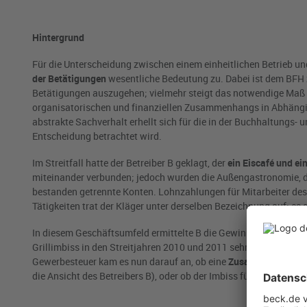
Hintergrund
Für die Unterscheidung zwischen einem einheitlichen Betrieb 
der Betätigungen
wesentliche Bedeutung zu. Dabei ist dem BFH zu
Betätigungen auszugehen; vielmehr steigt das notwendige Maß 
organisatorischen und finanziellen Zusammenhangs in Abhängig
abstrakte Sachverhalt erhellt sich für die in der Buchhaltungs- 
Entscheidung betrachtet wird.
Im Streitfall hatte der Betreiber B geklagt, der
ein Eiscafé und ei
miteinander verbunden; jedoch wurden die Außengastronomie, da
bestanden getrennte Konten. Lohnzahlungen für Mitarbeiter des
Tätigkeiten trat der Kläger unter derselben Bezeichnung auf; es
In diesem Geschäftsumfeld ermittelte B die Gewinne beider B
Grillimbiss in den Streitjahren 2010 und 2011 sehr profitabel wa
Gewerbesteuer kam es nun darauf an, ob eine
Zusammenrechnu
die Ansicht des Betreibers B), oder ob der Imbiss für sich der G