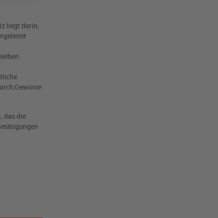
 liegt darin,
rgeleitet
selben
tliche
 durch Gewinne
, das die
 Betätigungen