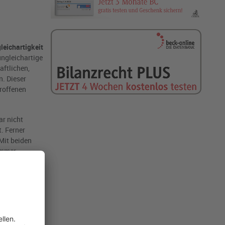
leichartigkeit
ungleichartige
ftlichen,
. Dieser
troffenen
r nicht
. Ferner
Mit beiden
ummer.
 der
mittlung der
rbebetrieb, so