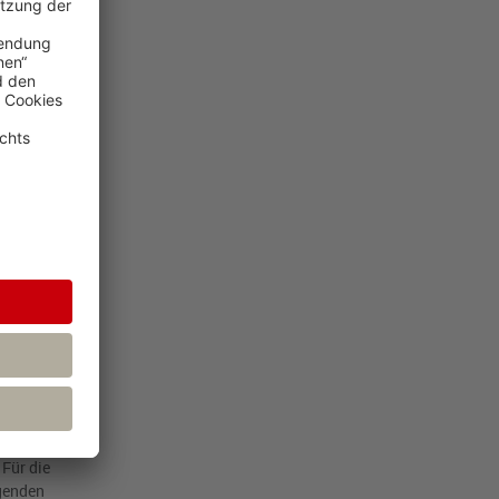
14 G) vom BFH
ehlen des
 ergänzten.
daher nicht
edlich.
nteiligen
der 1938 für
ieb
ammenhang
rtigkeit der
rieb handeln,
Für die
lgenden