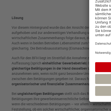
Lösung
Vor diesem Hintergrund wurde das der Ansicht des Finanzamts 
aufgehoben und zur anderweitigen Verhandlung und Entscheidun
wirtschaftlichen Zusammenhangs folge daraus, dass es sich um 
Auch wenn in beiden Betrieben Lebensmittel zum Verzehr angeb
gleichartig. Die Betriebsausstattung (Eismaschine einerseits, K
Auch für den BFH liegt im Streitfall die Annahme zweier Teilbe
Auffassung (sprich
einheitlicher Gewerbebetrieb
) blickt der BF
gleichartige Betätigungen in der Hand desselben Unternehmers
anzunehmen sein, wenn nicht ganz besondere Umstände dagegen
zwischen den Betätigungen gegeben ist. Daraus folgt für den BF
organisatorischer und finanzieller Zusammenhang
bestehen mu
Bei
ungleichartigen Betätigungen
stellt sich das Regel-Ausnahme
Betätigungen ihre gewerbesteuerrechtliche Selbständigkeit Auch
wenn die verschiedenen Betätigungen – vor allem – wirtschaftl
Feststellung, ob ein solcher wirtschaftlicher, organisatorische