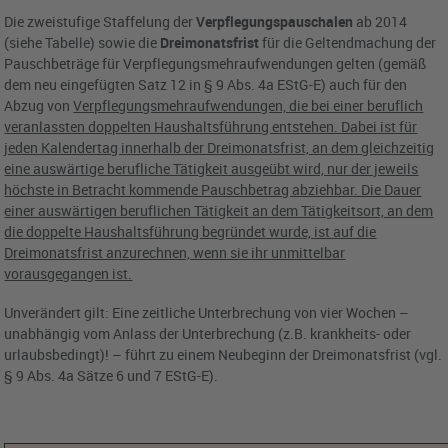
Die zweistufige Staffelung der
Verpflegungspauschalen
ab 2014
(siehe Tabelle) sowie die
Dreimonatsfrist
für die Geltendmachung der
Pauschbeträge für Verpflegungsmehraufwendungen gelten (gemäß
dem neu eingefügten Satz 12 in § 9 Abs. 4a EStG-E) auch für den
Abzug von
Verpflegungsmehraufwendungen, die bei einer beruflich
veranlassten doppelten Haushaltsführung entstehen. Dabei ist für
jeden Kalendertag innerhalb der Dreimonatsfrist, an dem gleichzeitig
eine auswärtige berufliche Tätigkeit ausgeübt wird, nur der jeweils
höchste in Betracht kommende Pauschbetrag abziehbar. Die Dauer
einer auswärtigen beruflichen Tätigkeit an dem Tätigkeitsort, an dem
die doppelte Haushaltsführung begründet wurde, ist auf die
Dreimonatsfrist anzurechnen, wenn sie ihr unmittelbar
vorausgegangen ist.
Unverändert gilt: Eine zeitliche Unterbrechung von vier Wochen –
unabhängig vom Anlass der Unterbrechung (z.B. krankheits- oder
urlaubsbedingt)! – führt zu einem Neubeginn der Dreimonatsfrist (vgl.
§ 9 Abs. 4a Sätze 6 und 7 EStG-E).