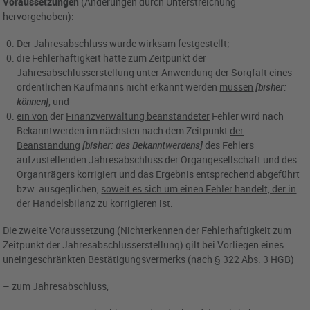
Voraussetzungen
(Änderungen durch Unterstreichung
hervorgehoben):
Der Jahresabschluss wurde wirksam festgestellt;
die Fehlerhaftigkeit hätte zum Zeitpunkt der
Jahresabschlusserstellung unter Anwendung der Sorgfalt eines
ordentlichen Kaufmanns nicht erkannt werden
müssen
[bisher:
können]
, und
ein von
der
Finanzverwaltung beanstandeter
Fehler wird nach
Bekanntwerden im nächsten nach dem Zeitpunkt
der
Beanstandung
[bisher: des Bekanntwerdens]
des Fehlers
aufzustellenden Jahresabschluss der Organgesellschaft und des
Organträgers korrigiert und das Ergebnis entsprechend abgeführt
bzw. ausgeglichen,
soweit es sich um einen Fehler handelt, der in
der Handelsbilanz zu korrigieren ist
.
Die zweite Voraussetzung (Nichterkennen der Fehlerhaftigkeit zum
Zeitpunkt der Jahresabschlusserstellung) gilt bei Vorliegen eines
uneingeschränkten Bestätigungsvermerks (nach § 322 Abs. 3 HGB)
–
zum Jahresabschluss
,