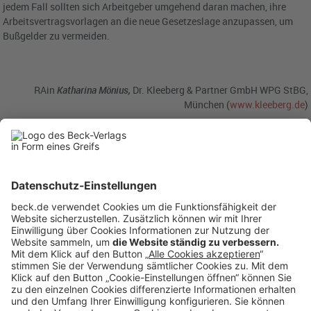
jedem Fall sollten sich Arbeitgeber umgehend daran machen, ihre
Arbeitsvertragsvorlagen an die neue Gesetzeslage anzupassen, um
Bußgelder zu vermeiden.
RAin
Katharina Mönius,
Dr. Kleeberg & Partner GmbH WPG StBG,
München (
www.kleeberg.de
)
BC
9/2022
becklink
450647
Rubriken
Menü
Anzeigen