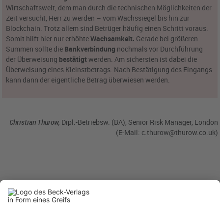
Wirtschaftswelt, dem man durch die technischen Möglichkeiten der
Zeit versucht, Herr zu werden – vom Wachssiegel bis hin zur
Blockchain. Trotz allem sind Betrüger häufig einen Schritt voraus.
Somit hilft hier nur erhöhte
Wachsamkeit.
Gerade bei größeren
Summen sollte die
Bankverbindung
nochmals vor Durchführung
der Überweisung
bestätigt
werden. Am sichersten ist dabei die
Überweisung eines Kleinstbetrags. Nach Bestätigung des Eingangs
kann dann der eigentliche Betrag überwiesen werden.
Christian Thurow,
Dipl.-Betriebsw. (BA), Senior Risk Manager, London
(E-Mail:
c.thurow@thurow.co.uk
)
BC 12/2025
BC20251207