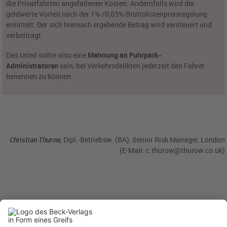
die Privatfahrten angefallenen Kosten. Andernfalls wird der
geldwerte Vorteil nach der 1%-/0,03%-Bruttolistenpreisregelung
ermittelt. Der sich hiernach ergebende Betrag wird versteuert und
verbeitragt.
Das Urteil sollte also eine
Mahnung an Fuhrpark-
Administratoren
sein, bei Verkehrsdelikten jederzeit den Fahrer
benennen zu können.
Christian Thurow,
Dipl.-Betriebsw. (BA), Senior Risk Manager, London
(E-Mail:
c.thurow@thurow.co.uk
)
BC 11/2025