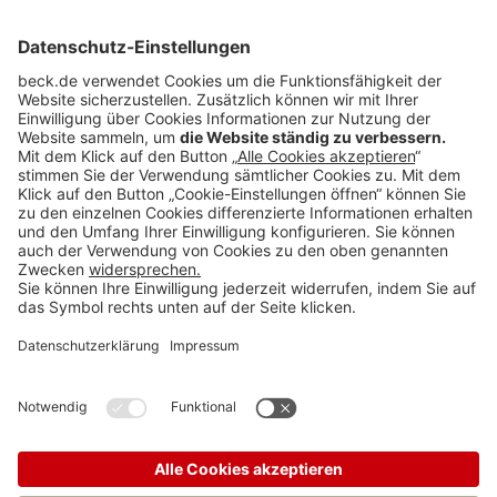
BC20251124
Rubriken
Menü
Anzeigen