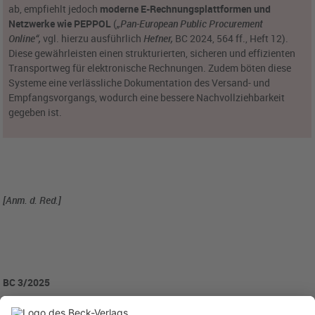
ab, empfiehlt jedoch
moderne E-Rechnungsplattformen und
Netzwerke wie
PEPPOL
(
„Pan-European Public Procurement
Online“,
vgl. hierzu ausführlich
Hefner,
BC 2024, 564 ff., Heft 12).
Diese gewährleisten einen strukturierten, sicheren und effizienten
Transportweg für elektronische Rechnungen. Zudem böten diese
Systeme eine verlässliche Dokumentation des Versand- und
Empfangsvorgangs, wodurch eine bessere Nachvollziehbarkeit
gegeben ist.
[Anm. d. Red.]
BC 3/2025
BC20250314