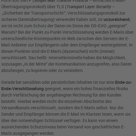
Form von SMTP (
Simple Mail Transfer Protocol
– einfaches E-Mail-
Übertragungsprotokoll) über TLS (
Transport Layer Security
–
„Sicherheit der Transportschicht“; Verschlüsselungsprotokoll zur
sicheren Datenübertragung) verwendet haben soll, ist
unzureichend;
sie ist nicht zum Schutz der Daten im Sinne der DS-GVO „geeignet“.
Warum? Bei der Punkt-zu-Punkt-Verschlüsselung werden E-Mails über
unterschiedliche Knotenpunkte im Web zwischen den Servern der E-
Mail-Anbieter zur Empfängerin oder dem Empfänger weitergeleitet. In
diesen Punkten sind die E-Mails (dazwischen) nicht (immer)
verschlüsselt. Das heißt: Internetkriminelle haben die Möglichkeit,
sozusagen „in der Mitte“ der Kommunikation anzugreifen, also Daten
abzufangen, zu kopieren oder zu verändern.
Gerade bei sensiblen oder persönlichen Inhalten ist nur eine
Ende-zu-
Ende-Verschlüsselung
geeignet, wenn ein hohes finanzielles Risiko
durch Verfälschung der angehängten Rechnung für den Kunden
besteht. Hierbei werden nicht die einzelnen Abschnitte des
Versandkanals verschlüsselt, sondern die E-Mails selbst. Nur die
Sender und Empfänger können die E-Mail im Klartext lesen, wenn sie
über den notwendigen Schlüssel verfügen. Es kann von einem
ausreichenden Schutzniveau beim Versand von geschäftlichen E-
Mails ausgegangen werden.