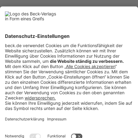
BC 9/2025
BC20250918
Rubriken
Menü
Anzeigen