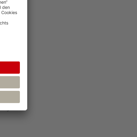
rderung dar.
fortgeführten
as IASB 2024
ien –
ber einer
der den
 sind auch
n Ergebnis