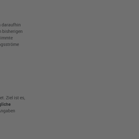
n daraufhin
 bisherigen
stimmte
ungsströme
 Ziel ist es,
gliche
 Angaben