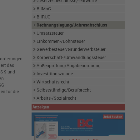
Gesetzesbeschlüsse/-entwürfe
BilMoG
BilRUG
Rechnungslegung/Jahresabschluss
Umsatzsteuer
Einkommen-/Lohnsteuer
Gewerbesteuer/Grunderwerbsteuer
Körperschaft-/Umwandlungssteuer
forderungen.
ert das
Außenprüfung/Abgabenordnung
RS 9 und
Investitionszulage
en
Wirtschaftsrecht
SG-
Selbstständige/Berufsrecht
n für die
Arbeits-/Sozialrecht
Anzeigen