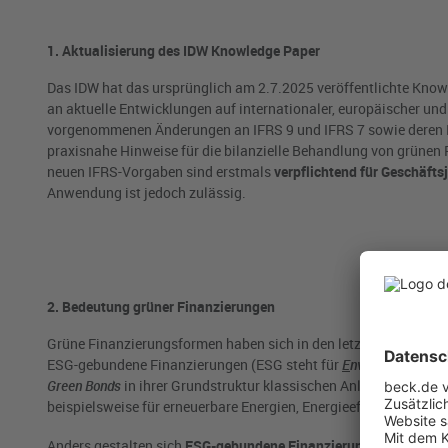
1. Aktualisierung des IDW Knowledge Paper
Das IDW hat das ursprünglich am 2.7.2025 veröffentlichte Kno
an aktuelle Entwicklungen auf internationaler, europäischer un
vorgenommenen Änderungen an IFRS 9 und IFRS 7 sowie deren EU
praxisnahe Hinweise für die bilanzielle Behandlung von grünen 
neuen IFRS-Vorgaben sind erstmals
verpflichtend für Geschäft
Anwendung ist jedoch zulässig.
2. Bedeutung grüner Finanzierungen
Grüne Finanzierungsformen haben sich in den letzten Jahren sta
ESG-gebundene Finanzierungen (ESG steht für
E
nvironmental,
S
Green Bonds
in ihrer Grundstruktur klassischen Anleihen ähneln
beispielsweise für erneuerbare Energien, Energieeffizienz, nac
Anders gestalten sich
ESG-gebundene Finanzierungsinstrument