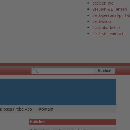
beck-online
Steuern & Bilanzen
beck-personal-portal
beck-shop
beck-akademie
beck-stellenmarkt
nloses Probe-Abo
Kontakt
Rubriken