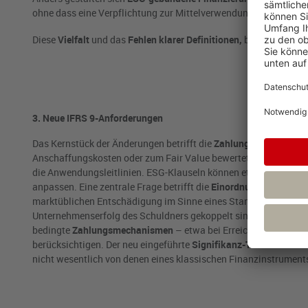
ohne dass eine Verpflichtung zur Mittelverwendung für grüne Pr
Diese
Vielfalt
und das
Fehlen klarer Definitionen,
beispielsweise 
3. Neue IFRS 9-Anforderungen
Das Kernstück der Änderungen betrifft die
Zahlungsstrombedin
Anschaffungskosten oder zum Fair Value bewertet wird. Um Unsi
die Anwendungsleitlinien. ESG-Klauseln können etwa die Höhe o
anpassen. Eine zentrale Frage betrifft die
Einordnung der Zinsa
marktüblichen Entschädigung im Sinne eines Standardkreditvert
Unternehmenserfolg des Schuldners gekoppelt sind, erfüllen die
bedingte
Zahlungsmechanismen
– etwa bei Erreichen eines Nac
berücksichtigen. Der neu eingeführte
Signifikanz-Test
soll dabei
nicht wesentlich von denen eines klassischen Finanzinstrume