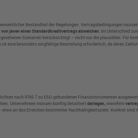
rer wesentlicher Bestandteil der Regelungen. Vertragsbedingungen müsse
t von jenen eines Standardkreditvertrags abweichen.
Im Unterschied zum
rgesehenen Szenarien berücksichtigt – nicht nur die plausiblen. Für be
s
ist eine besonders sorgfältige Beurteilung erforderlich, da deren Zahl
lichten nach IFRS 7 zu ESG-gebundenen Finanzinstrumenten ausgeweitet.
öhen. Unternehmen müssen künftig detailliert
darlegen,
inwiefern
vertra
– etwa an das Erreichen bestimmter Nachhaltigkeitsziele. Konkret sind