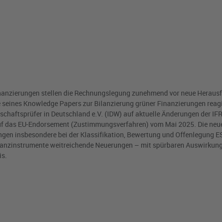
nanzierungen stellen die Rechnungslegung zunehmend vor neue Heraus
 seines Knowledge Papers zur Bilanzierung grüner Finanzierungen reagi
rtschaftsprüfer in Deutschland e.V. (IDW) auf aktuelle Änderungen der IF
uf das EU-Endorsement (Zustimmungsverfahren) vom Mai 2025. Die neu
ngen insbesondere bei der Klassifikation, Bewertung und Offenlegung E
anzinstrumente weitreichende Neuerungen – mit spürbaren Auswirkunge
is.