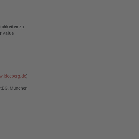
lichkeiten
zu
r Value
.kleeberg.de
)
StBG, München