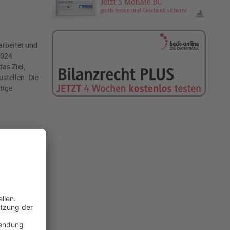
arbeitet und
2024
as Ziel,
stellen. Die
tige
ldscheine und
 Während
werden – wie
 gekoppelt,