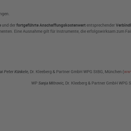
ngen.
e
und der
fortgeführte Anschaffungskostenwert
entsprechender
Verbind
umenten. Eine Ausnahme gilt für Instrumente, die erfolgswirksam zum Fai
i Peter Künkele,
Dr. Kleeberg & Partner GmbH WPG StBG, München (
www
WP
Sanja Mitrovic,
Dr. Kleeberg & Partner GmbH WPG 