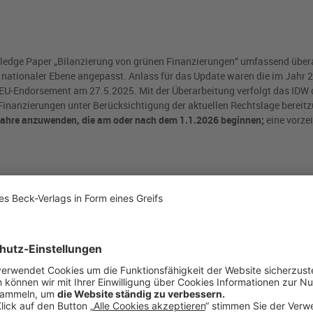
wledge Paper „Bilanzierung von grünen Finanzierungen“ umfassend über
d nationaler Ebene angepasst. Anlass für das Update waren die im Jahr 
-Endorsement am 27.5.2025. Mit der Überarbeitung verfolgt das IDW d
Finanzierungen unter Berücksichtigung der aktuellen Rechtslage bereitzu
sjahre anzuwenden, die am oder nach dem 1.1.2026 beginnen;
eine vorzei
rk am Markt etabliert, darunter
„Green Bonds“, „Green Loans“,
grüne Schu
ocial and
G
overnance,
also Umwelt, Soziales und Unternehmensführung).
, müssen die Erlöse zweckgebunden für nachhaltige Projekte verwendet 
hhaltige Wasserwirtschaft oder saubere Transportlösungen.
e.
Hier ist der Zinssatz an Nachhaltigkeitskennzahlen oder ESG-Ratings