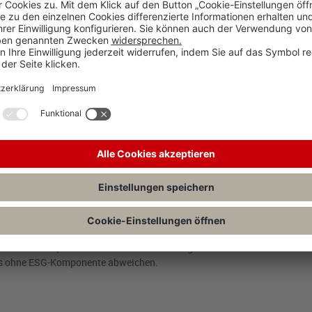
ojekte besteht.
für grüne Schuldscheine, stellen für die bilanzielle Praxis eine Herausfo
gung
nach IFRS 9. Diese legt fest, ob ein finanzieller Vermögenswert zu 
cherheiten, insbesondere bei ESG-Klauseln, zu adressieren, ergänzte d
der den Zeitpunkt von Zahlungen – abhängig von Nachhaltigkeitskriter
npassung.
Maßgeblich ist, ob die vereinbarte Vergütung für den Kreditge
rags entspricht. Anpassungen, die etwa an den Preis eines Rohstoffs o
se Voraussetzung in der Regel nicht. Nach der aktualisierten Auslegung
hhaltigkeitsziels – unabhängig von ihrer Eintrittswahrscheinlichkeit zu
 sicherstellen, dass die vereinbarten Zahlungsströme im wirtschaftliche
nts ohne ESG-Komponente abweichen.