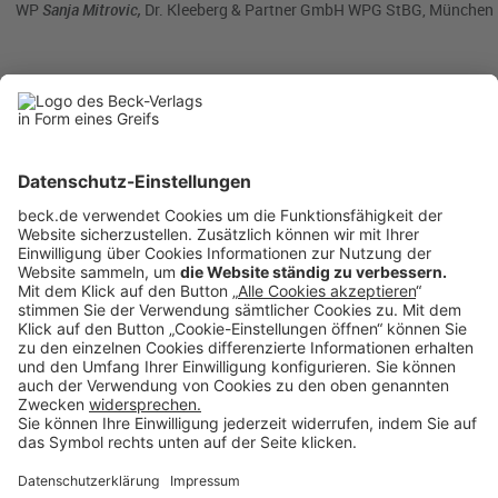
WP
Sanja Mitrovic,
Dr. Kleeberg & Partner GmbH WPG StBG, München
BC 8/2025
BC20250808
Rubriken
Menü
Anzeigen