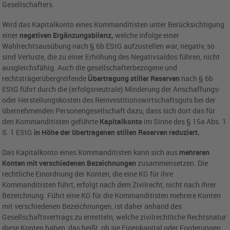
Gesellschafters.
Wird das Kapitalkonto eines Kommanditisten unter Berücksichtigung
einer
negativen Ergänzungsbilanz,
welche infolge einer
Wahlrechtsausübung nach § 6b EStG aufzustellen war, negativ, so
sind Verluste, die zu einer Erhöhung des Negativsaldos führen, nicht
ausgleichsfähig. Auch die gesellschafterbezogene und
rechtsträgerübergreifende
Übertragung stiller Reserven
nach § 6b
EStG führt durch die (erfolgsneutrale) Minderung der Anschaffungs-
oder Herstellungskosten des Reinvestitionswirtschaftsguts bei der
übernehmenden Personengesellschaft dazu, dass sich dort das für
den Kommanditisten geführte
Kapitalkonto
im Sinne des § 15a Abs. 1
S. 1 EStG
in Höhe der übertragenen stillen Reserven reduziert.
Das Kapitalkonto eines Kommanditisten kann sich aus
mehreren
Konten mit verschiedenen Bezeichnungen
zusammensetzen. Die
rechtliche Einordnung der Konten, die eine KG für ihre
Kommanditisten führt, erfolgt nach dem Zivilrecht, nicht nach ihrer
Bezeichnung. Führt eine KG für die Kommanditisten mehrere Konten
mit verschiedenen Bezeichnungen, ist daher anhand des
Gesellschaftsvertrags zu ermitteln, welche zivilrechtliche Rechtsnatur
diese Konten haben, das heißt, ob sie Eigenkapital oder Forderungen