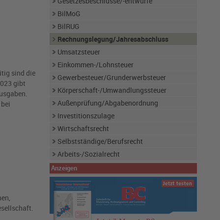
Gesetzesbeschlüsse/-entwürfe
BilMoG
BilRUG
Rechnungslegung/Jahresabschluss
Umsatzsteuer
Einkommen-/Lohnsteuer
tig sind die
Gewerbesteuer/Grunderwerbsteuer
023 gibt
Körperschaft-/Umwandlungssteuer
ausgaben.
Außenprüfung/Abgabenordnung
 bei
Investitionszulage
Wirtschaftsrecht
Selbstständige/Berufsrecht
Arbeits-/Sozialrecht
Anzeigen
nen,
sellschaft.