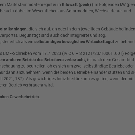
h dem Marktstammdatenregister in
Kilowatt (peak)
(im Folgenden kW (pea
 besteht dabei im Wesentlichen aus Solarmodulen, Wechselrichter und
oltaikanlagen,
die sich auf, an oder in dem jeweiligen Gebäude befinde
Carports). Begünstigt sind auch dachintegrierte und sog.
steuerlich als ein
selbständiges bewegliches Wirtschaftsgut
zu behand
as BMF-Schreiben vom 17.7.2023 (IV C 6 – S 2121/23/10001 :001) Folg
nem anderen Betrieb des Betreibers verbraucht,
ist nach dem Gesamtbild 
nschauung zu beurteilen, ob es sich um zwei selbständige Betriebe oder
ei nur dann anzunehmen, wenn die beiden Betriebe einander stützen und s
I 2021, 157). Als gewichtiges Indiz hierfür kann es gelten, wenn der mit
ren Betrieb verbraucht wird.
ichen Gewerbebetrieb.