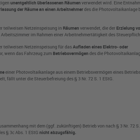
htigen
unentgeltlich überlassenen Räumen
verwendet wird. Eine Entnahm
lassung der Räume an einen Arbeitnehmer
des die Photovoltaikanlage 
er teilweisen Netzeinspeisung in
Räumen
verwendet, die der
Erzielung v
e Arbeitszimmer im Rahmen einer Arbeitnehmertätigkeit des Steuerpflich
er teilweisen Netzeinspeisung für das
Aufladen eines Elektro- oder
or, wenn das Fahrzeug zum
Betriebsvermögen
des die Photovoltaikanla
me
einer Photovoltaikanlage aus einem Betriebsvermögen eines Betriebs
, fällt unter die Steuerbefreiung des § 3 Nr. 72 S. 1 EStG.
Zusammenhang mit dem (ggf. zukünftigen) Betrieb von nach § 3 Nr. 72 S
es § 3c Abs. 1 EStG
nicht abzugsfähig.