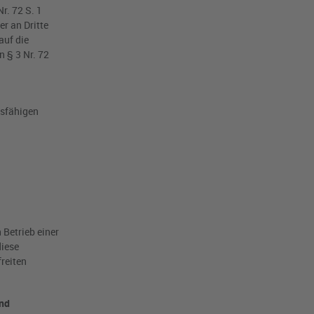
r. 72 S. 1
er an Dritte
auf die
 § 3 Nr. 72
gsfähigen
 Betrieb einer
diese
reiten
und