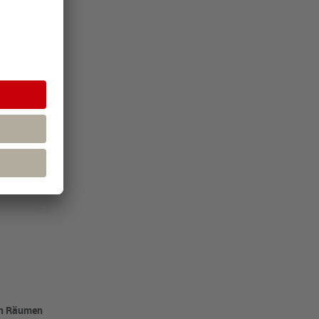
er
en Räumen