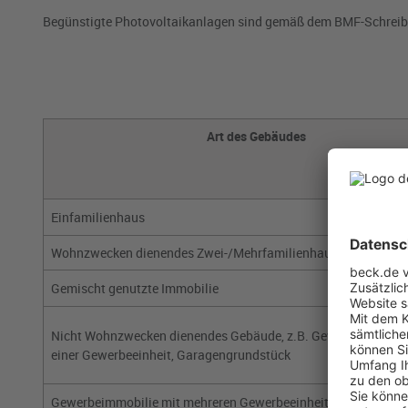
Begünstigte Photovoltaikanlagen sind gemäß dem BMF-Schreib
Art des Gebäudes
Einfamilienhaus
Wohnzwecken dienendes Zwei-/Mehrfamilienhaus
Gemischt genutzte Immobilie
Nicht Wohnzwecken dienendes Gebäude, z.B. Gewerbeimmobil
einer Gewerbeeinheit, Garagengrundstück
Gewerbeimmobilie mit mehreren Gewerbeeinheiten