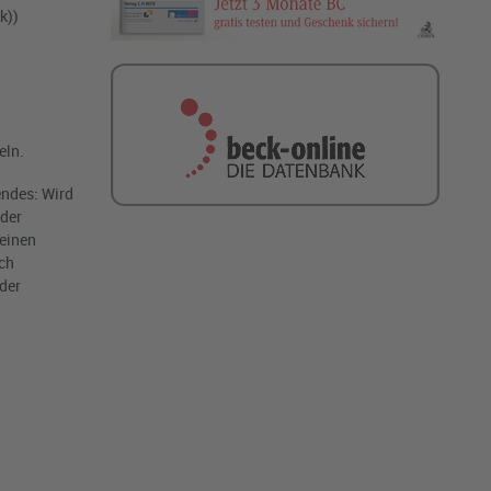
k))
n
eln.
endes: Wird
der
 einen
ich
 der