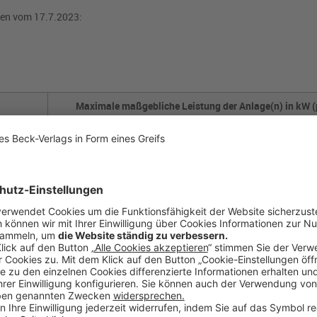
en vom 17.7.2023:
Maximale maßgebliche Leistung der Anlage(n) in kW (
Steuerpflichtiger/Mitunternehmerschaft (gebäudeb
Betrachtung)
30,00
15,00 je Wohneinheit
15,00 je Wohn-/Gewerbeeinheit
ie mit
30,00
15,00 je Gewerbeeinheit