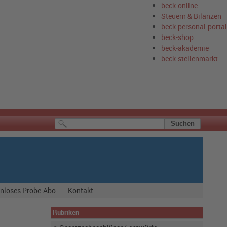
beck-online
Steuern & Bilanzen
beck-personal-portal
beck-shop
beck-akademie
beck-stellenmarkt
nloses Probe-Abo
Kontakt
Rubriken