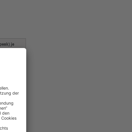
peak) je
ezogene