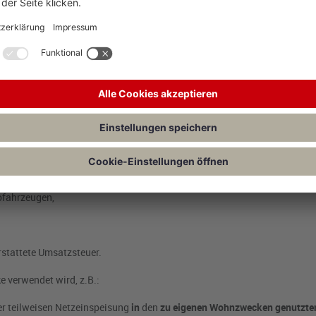
Einnahmen
und
Entnahmen
unabhängig von der Verwendung des von d
ofahrzeugen,
stattete Umsatzsteuer.
e verwendet wird, z.B.:
er teilweisen Netzeinspeisung
in
den
zu eigenen Wohnzwecken genutzt