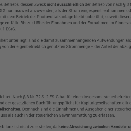
es Betriebs, dessen Zweck
nicht ausschließlich
der Betrieb von nach § 3 N
1 EStG nur insoweit anzuwenden, als der Strom eingespeist, entnommen od
 dem Betrieb der Photovoltaikanlage bleibt unberührt, soweit dieser 
ge entfällt. Bis zur Höhe der Einnahmen und der Entnahmen im Sinne von
. 1 EStG.
eiheit unterliegt, sind die damit zusammenhängenden Aufwendungen als
 von der eigenbetrieblich genutzten Strommenge – der Anteil der abzu
chtet. Nach § 3 Nr. 72 S. 2 EStG hat für einen insgesamt steuerbefreiten
d der gesetzlichen Buchführungspflicht für Kapitalgesellschaften gilt 
ellschaften.
Demnach sind die Einnahmen und Ausgaben einer steuerbef
ss als auch in der steuerlichen Gewinnermittlung zu erfassen.
ilanz ist nicht zu erstellen, da
keine Abweichung zwischen Handels- 