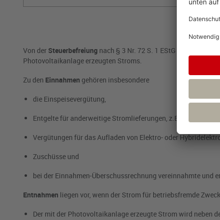
Von der
Steuerbefreiung
nach § 3 Nr. 72 S. 1 EStG umfasst sind
Photovoltaikanlage erzeugten Stroms.
Zu den
Einnahmen
gehören insbesondere
die Einspeisevergütung,
Entgelte für anderweitige Stromlieferungen, z.B. an Mieter,
Vergütungen für das Aufladen von Elektro- oder Hybridelektr
Zuschüsse und
bei der Einnahmen-Überschussrechnung vereinnahmte und er
Entnahmen
liegen vor, wenn der Strom für betriebsfremde Zweck
Der mit der Photovoltaikanlage erzeugte Strom wird neben d