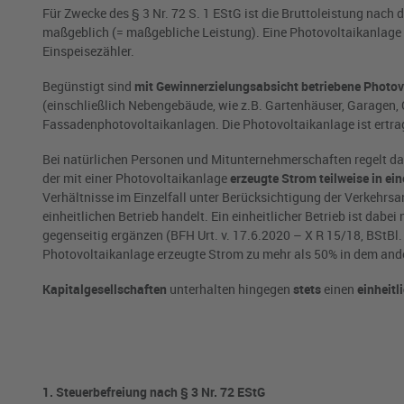
Für Zwecke des § 3 Nr. 72 S. 1 EStG ist die Bruttoleistung nac
maßgeblich (= maßgebliche Leistung). Eine Photovoltaikanlage
Einspeisezähler.
Begünstigt sind
mit Gewinnerzielungsabsicht betriebene Photov
(einschließlich Nebengebäude, wie z.B. Gartenhäuser, Garagen, 
Fassadenphotovoltaikanlagen. Die Photovoltaikanlage ist ertrag
Bei natürlichen Personen und Mitunternehmerschaften regelt d
der mit einer Photovoltaikanlage
erzeugte
Strom teilweise in ei
Verhältnisse im Einzelfall unter Berücksichtigung der Verkehrsa
einheitlichen Betrieb handelt. Ein einheitlicher Betrieb ist dab
gegenseitig ergänzen (BFH Urt. v. 17.6.2020 – X R 15/18, BStBl. I
Photovoltaikanlage erzeugte Strom zu mehr als 50% in dem ande
Kapitalgesellschaften
unterhalten hingegen
stets
einen
einheitl
1. Steuerbefreiung nach § 3 Nr. 72 EStG