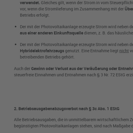
verwendet.
Gleiches gilt, wenn der Strom in vom Steuerpflic
vor, wenn die Stromlieferung im Zusammenhang mit der
Über
Betriebs erfolgt.
Der mit der Photovoltaikanlage erzeugte Strom wird neben d
aus einer anderen Einkunftsquelle
dienen, z. B. das häuslich
Der mit der Photovoltaikanlage erzeugte Strom wird neben d
Hybridelektrofahrzeugs
genutzt. Eine Entnahme liegt
nicht
v
betreibenden Betriebs gehört.
Auch der
Gewinn oder Verlust aus der
Veräußerung oder Entnah
steuerfreie Einnahmen und Entnahmen nach § 3 Nr. 72 EStG erzielt
2. Betriebsausgabenabzugsverbot nach § 3c Abs. 1 EStG
Alle Betriebsausgaben, die in unmittelbarem wirtschaftlichem 
begünstigten Photovoltaikanlagen stehen, sind nach Maßgabe d