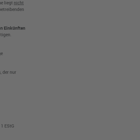
e liegt
nicht
betreibenden
on Einkünften
tigen.
ge
, der nur
. 1 EStG