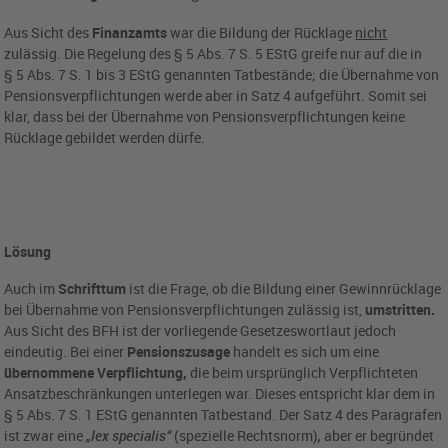
Aus Sicht des
Finanzamts
war die Bildung der Rücklage
nicht
zulässig. Die Regelung des § 5 Abs. 7 S. 5 EStG greife nur auf die in
§ 5 Abs. 7 S. 1 bis 3 EStG genannten Tatbestände; die Übernahme von
Pensionsverpflichtungen werde aber in Satz 4 aufgeführt. Somit sei
klar, dass bei der Übernahme von Pensionsverpflichtungen keine
Rücklage gebildet werden dürfe.
Lösung
Auch im
Schrifttum
ist die Frage, ob die Bildung einer Gewinnrücklage
bei Übernahme von Pensionsverpflichtungen zulässig ist,
umstritten.
Aus Sicht des BFH ist der vorliegende Gesetzeswortlaut jedoch
eindeutig. Bei einer
Pensionszusage
handelt es sich um eine
übernommene Verpflichtung,
die beim ursprünglich Verpflichteten
Ansatzbeschränkungen unterlegen war. Dieses entspricht klar dem in
§ 5 Abs. 7 S. 1 EStG genannten Tatbestand. Der Satz 4 des Paragrafen
ist zwar eine
„lex specialis“
(spezielle Rechtsnorm)
,
aber er begründet