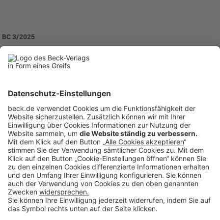
BC 3/2025
BC20250321
Rubriken
Menü
Anzeigen