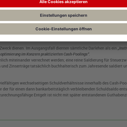
mt der BFH zu dem Schluss, dass eine Saldierung von Zinsaufwendung
 zulässig ist. Für eine
zulässige Saldierung
müssen
drei Kriterien
erfül
hrer Konditionen gleichartig sein. Dies ist im Ausgangsfall gegeben, da
llen und somit zu
identischen Zinssätzen
und den
gleichen Vertragsbed
weck dienen. Im Ausgangsfall dienten sämtliche Darlehen als ein
„Inst
optimierung im Konzern praktizierten Cash-Poolings“.
ich miteinander verrechnet werden; eine reine Saldierung für Steuerzwe
und Zinserträge tatsächlich buchhalterisch zum Jahresende saldiert u
 vielfältigen wechselseitigen Schuldverhältnisse innerhalb des Cash-Poo
r der für einen dann bankarbeitstäglich verbleibenden Schuldsaldo ent
zurechnungsfähige Entgelt ist nicht mit später entstandenen Guthabenz