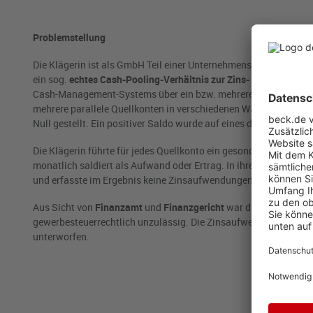
Problemstellung
Die Klägerin ist als GmbH Teil einer Unternehmensgruppe mit 
ein sog.
echtes Cash-Pooling-Verhältnis zur Zins- und Finanzie
Cash-Management-Systems über ein bzw. mehrere Verrechnungsko
mehrere parallele Quellkonten in verschiedenen Währungen (EUR
Null gestellt. Ein positiver Saldo wurde auf eines der
Zielkonten
Die Klägerin führte für jedes Quellkonto ein gesondertes Verrec
monatlich saldiert als Aufwand oder Ertrag. In ihrem Jahresa
und erfasste im Ergebnis keine Zinsaufwendungen.
Aus Sicht von
Finanzamt
und
Finanzgericht
war die Saldierung
gewerbesteuerrechtlich unzulässig. Die Zinsaufwendungen der
unterworfen.