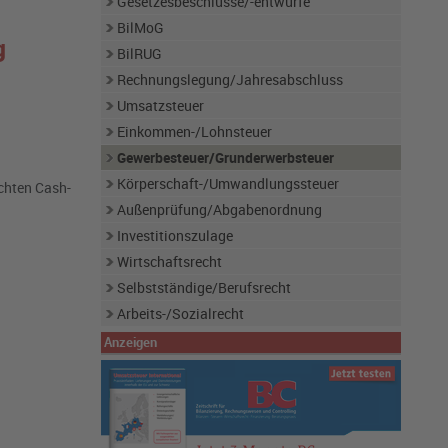
Gesetzesbeschlüsse/-entwürfe
BilMoG
g
BilRUG
Rechnungslegung/Jahresabschluss
Umsatzsteuer
Einkommen-/Lohnsteuer
Gewerbesteuer/Grunderwerbsteuer
Körperschaft-/Umwandlungssteuer
echten Cash-
Außenprüfung/Abgabenordnung
Investitionszulage
Wirtschaftsrecht
Selbstständige/Berufsrecht
Arbeits-/Sozialrecht
Anzeigen