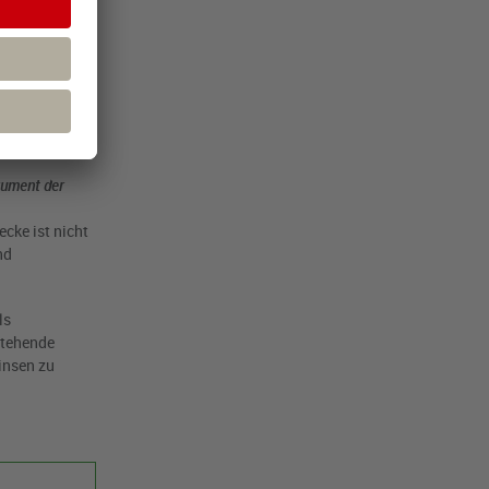
en und
lt sein:
 sämtliche
ingungen
rument der
cke ist nicht
nd
ls
stehende
insen zu