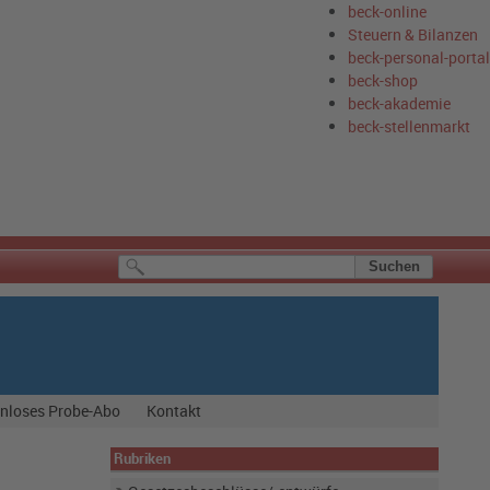
beck-online
Steuern & Bilanzen
beck-personal-portal
beck-shop
beck-akademie
beck-stellenmarkt
nloses Probe-Abo
Kontakt
Rubriken