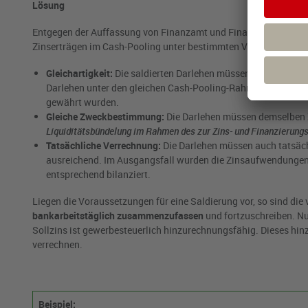
Lösung
Entgegen der Auffassung von Finanzamt und Finanzgericht kom
Zinserträgen im Cash-Pooling unter bestimmten Voraussetzungen
Gleichartigkeit:
Die saldierten Darlehen müssen hinsichtlich i
Darlehen unter den gleichen Cash-Pooling-Rahmenvertrag fa
gewährt wurden.
Gleiche Zweckbestimmung:
Die Darlehen müssen demselben Z
Liquiditätsbündelung im Rahmen des zur Zins- und Finanzierungs
Tatsächliche Verrechnung:
Die Darlehen müssen auch tatsächl
ausreichend. Im Ausgangsfall wurden die Zinsaufwendungen 
entsprechend bilanziert.
Liegen die Voraussetzungen für eine Saldierung vor, so sind die
bankarbeitstäglich zusammenzufassen
und fortzuschreiben. Nu
Sollzins ist gewerbesteuerlich hinzurechnungsfähig. Dieses hin
verrechnen.
Beispiel: