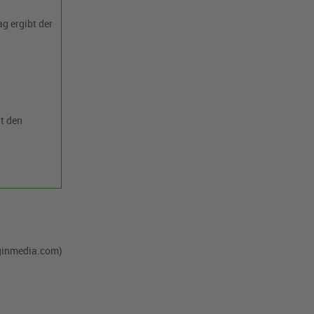
g ergibt der
it den
rginmedia.com)