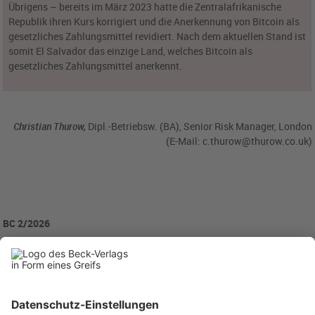
Übrigens – bereits im März 2023 hatte die Zentralafrikanische
Republik ihren Kurs korrigiert und die Anerkennung von Bitcoin als
gesetzliches Zahlungsmittel revidiert. Nach dem aktuellen Stand ist
somit El Salvador das einzige Land, welches Bitcoin als
gesetzliches Zahlungsmittel anerkennt.
Christian Thurow,
Dipl.-Betriebsw. (BA), Senior Risk Manager, London
(E-Mail:
c.thurow@thurow.co.uk
)
BC 2/2026
BC20260223