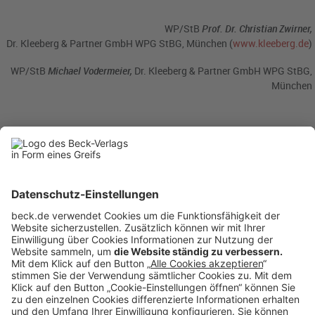
WP/StB
Prof.
Dr. Christian Zwirner,
Dr. Kleeberg & Partner GmbH WPG StBG, München (
www.kleeberg.de
)
WP/StB
Michael Vodermeier,
Dr. Kleeberg & Partner GmbH WPG StBG,
München
BC 3/2025
BC20250312
Rubriken
Menü
Anzeigen