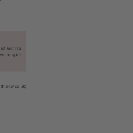
ist auch zu
sweitung der
thurow.co.uk
)