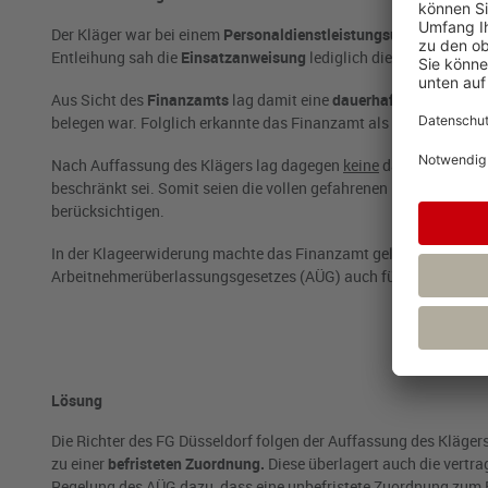
Der Kläger war bei einem
Personaldienstleistungsunternehmen
a
Entleihung sah die
Einsatzanweisung
lediglich die Formulierun
Aus Sicht des
Finanzamts
lag damit eine
dauerhafte Zuordnung 
belegen war. Folglich erkannte das Finanzamt als Werbungskost
Nach Auffassung des Klägers lag dagegen
keine
dauerhafte Zuor
beschränkt sei. Somit seien die vollen gefahrenen Kilometer z
berücksichtigen.
In der Klageerwiderung machte das Finanzamt geltend, dass von 
Arbeitnehmerüberlassungsgesetzes (AÜG) auch für das Steuerre
Lösung
Die Richter des FG Düsseldorf folgen der Auffassung des Klägers
zu einer
befristeten Zuordnung.
Diese überlagert auch die vertra
Regelung des AÜG dazu, dass eine unbefristete Zuordnung zum B