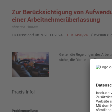
Zur Berücksichtigung von Aufwendu
einer Arbeitnehmerüberlassung
Christian Thurow
FG Düsseldorf Urt. v. 20.11.2024 –
15 K 1490/24 E
(Revision zu
Gelten die Regelungen des Arbeit
sicher, die Richter des Finanzger
Praxis-Info!
Problemstellung