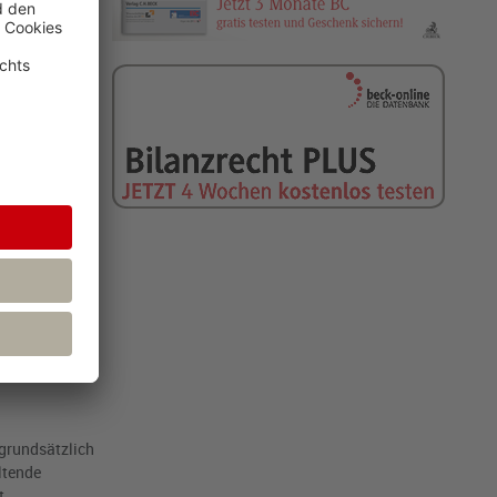
der Dauer der
s Klägers
 Monate
 zu
 grundsätzlich
ltende
t.