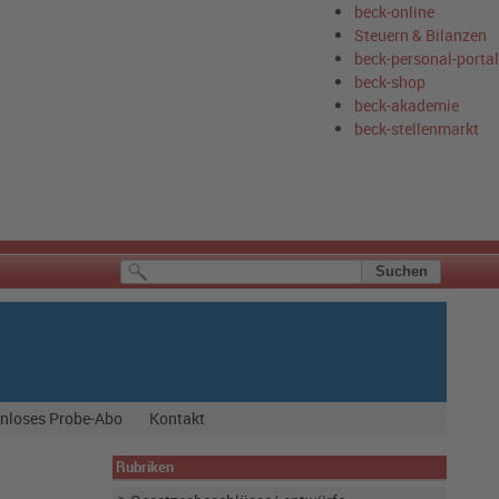
beck-online
Steuern & Bilanzen
beck-personal-portal
beck-shop
beck-akademie
beck-stellenmarkt
nloses Probe-Abo
Kontakt
Rubriken