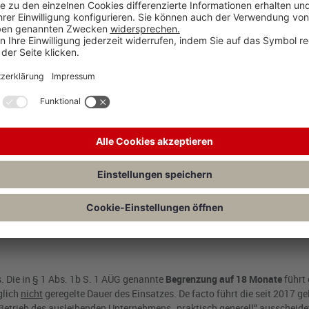
ngestellt und im Streitjahr an ein Unternehmen
ausgeliehen.
Bezüglich 
g
„Ende offen“
vor.
zum ausleihenden Betrieb
vor, sodass dort die erste Tätigkeitsstätte de
en lediglich die einfache Kilometerpauschale an.
dnung vor, da die Überlassungsdauer nach § 1 Abs. 1b S. 1 AÜG auf 18
wischen Wohnung und erster Tätigkeitsstätte beim Werbungskostenabzug
der Rechtsprechung nicht eindeutig geklärt sei, ob die Regelung des
cht bindend ist.
. Die in § 1 Abs. 1b S. 1 AÜG genannte
Begrenzung auf 18 Monate
führt
glich
nicht
geregelte Dauer des Einsatzes. De facto führt die seit 2017 ge
etrieb des ausleihenden Unternehmens „praktisch generell“ ausscheide