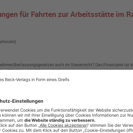
ngen für Fahrten zur Arbeitsstätte im 
gelassen)
nehmerüberlassungsgesetzes auch im Steuerrecht? Das Finanzamt ist si
ichts (FG) Düsseldorf dagegen schon.