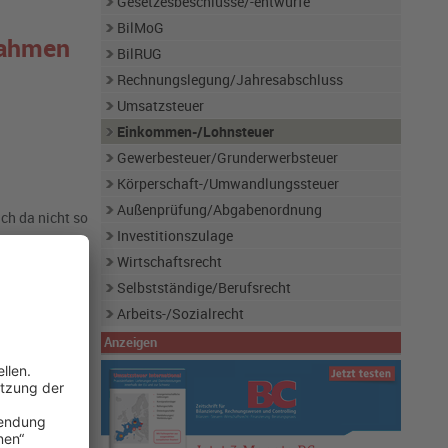
Gesetzesbeschlüsse/-entwürfe
BilMoG
Rahmen
BilRUG
Rechnungslegung/Jahresabschluss
Umsatzsteuer
Einkommen-/Lohnsteuer
Gewerbesteuer/Grunderwerbsteuer
Körperschaft-/Umwandlungssteuer
Außenprüfung/Abgabenordnung
ch da nicht so
Investitionszulage
Wirtschaftsrecht
Selbstständige/Berufsrecht
Arbeits-/Sozialrecht
Anzeigen