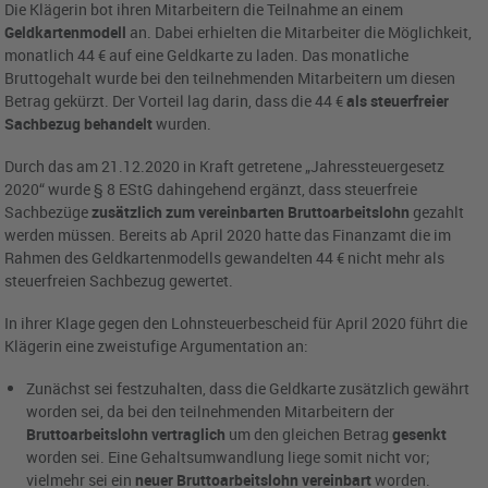
Die Klägerin bot ihren Mitarbeitern die Teilnahme an einem
Geldkartenmodell
an. Dabei erhielten die Mitarbeiter die Möglichkeit,
monatlich 44 € auf eine Geldkarte zu laden. Das monatliche
Bruttogehalt wurde bei den teilnehmenden Mitarbeitern um diesen
Betrag gekürzt. Der Vorteil lag darin, dass die 44 €
als steuerfreier
Sachbezug behandelt
wurden.
Durch das am 21.12.2020 in Kraft getretene „Jahressteuergesetz
2020“ wurde § 8 EStG dahingehend ergänzt, dass steuerfreie
Sachbezüge
zusätzlich zum vereinbarten Bruttoarbeitslohn
gezahlt
werden müssen. Bereits ab April 2020 hatte das Finanzamt die im
Rahmen des Geldkartenmodells gewandelten 44 € nicht mehr als
steuerfreien Sachbezug gewertet.
In ihrer Klage gegen den Lohnsteuerbescheid für April 2020 führt die
Klägerin eine zweistufige Argumentation an:
Zunächst sei festzuhalten, dass die Geldkarte zusätzlich gewährt
worden sei, da bei den teilnehmenden Mitarbeitern der
Bruttoarbeitslohn vertraglich
um den gleichen Betrag
gesenkt
worden sei. Eine Gehaltsumwandlung liege somit nicht vor;
vielmehr sei ein
neuer Bruttoarbeitslohn vereinbart
worden.