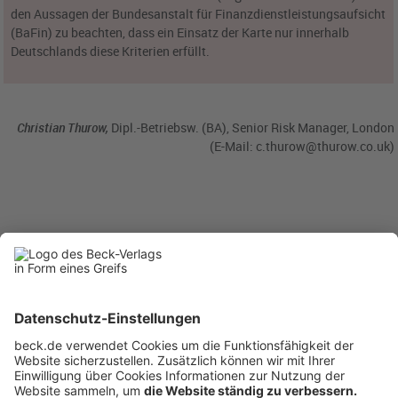
den Aussagen der Bundesanstalt für Finanzdienstleistungsaufsicht
(BaFin) zu beachten, dass ein Einsatz der Karte nur innerhalb
Deutschlands diese Kriterien erfüllt.
Christian Thurow,
Dipl.-Betriebsw. (BA), Senior Risk Manager, London
(E-Mail:
c.thurow@thurow.co.uk
)
BC 12/2024
BC20241213
Rubriken