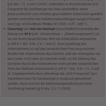
§ 8 Abs. 1 S. 2 und 3 EStG). Außerdem ist die monatliche 50 €-
Freigrenze für Sachbezüge nur dann anwendbar, wenn
diese zusätzlich zum ohnehin geschuldeten Arbeitslohn gewährt
werden und mithin bei Gehaltsumwandlungen ausgeschlossen
sind (vgl. im Einzelnen
Plenker,
BC 2020, 14 ff., Heft 1).
Übersteigt
der
Wert der Mahlzeit
(einschließlich Getränke) den
Betrag von
60 €
(inkl. Umsatzsteuer – „Belohnungsessen“), ist
sie mit ihrem tatsächlichen Wert als Arbeitslohn anzusetzen
(LStR 8.1 Abs. 8 Nr. 2 S. 1 und 2). Eine Zuzahlung des
Arbeitnehmers ist auf den tatsächlichen Preis anzurechnen.
Bezahlt der Arbeitnehmer das Getränk, weil der Arbeitgeber nur
das Essen, nicht aber die Getränke stellt, ist die Zahlung des
Getränks durch den Arbeitnehmer nicht auf den tatsächlichen
Preis der Mahlzeit anzurechnen (LStR 8.1 Abs. 8 Nr. 2 S. 3 und
4). Gegebenenfalls kann allerdings die „50 €-Freigrenze“ (pro
Kalendermonat) für Sachbezüge in Anspruch genommen
werden, da es sich bei der Mahlzeitengestellung um einen
Sachbezug handelt (§ 8 Abs. 2 S. 11 EStG).