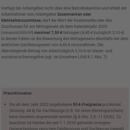
Verfügt der Arbeitgeber nicht über eine Betriebskantine und erhält der
Arbeitnehmer vom Arbeitgeber
Essenmarken oder
Mahlzeitenzuschüsse,
darf der Wert der Essenmarke oder des
Zuschusses für ein Mittagessen ab dem Kalenderjahr 2025
(voraussichtlich!)
maximal 7,50 €
betragen (4,40 € zuzüglich 3,10 €).
In diesen Fällen ist die Bewertung des Mittagessens ebenfalls mit dem
amtlichen Sachbezugswert von 4,40 € vorzunehmen. Der
übersteigende Betrag von arbeitstäglich 3,10 € ist steuer- und
sozialversicherungsfrei (vgl. im Einzelnen LStR 8.1 Abs. 7).
Praxishinweise:
Die ab dem Jahr 2022 angehobene
50 €-Freigrenze
pro Monat
(bislang: 44 €) für Sachbezüge (z.B. für einen Benzingutschein)
kann daneben angewendet werden (§ 8 Abs. 2 S. 11 EStG). Zu
beachten ist hierbei die seit 1.1.2020 geltende strengere
Unterscheidung zwischen Geldleistung und Sachbezug (gemäß