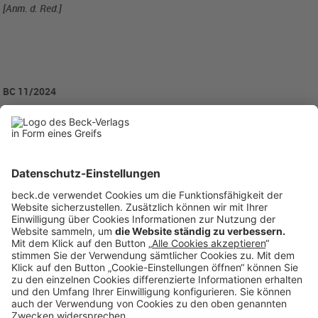
[Anm. d. Red.]
BC 11/2024
BC20241107
Rubriken
Menü
Anzeigen