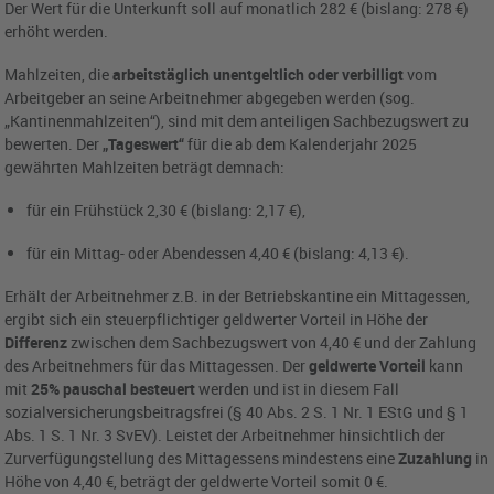
Der Wert für die Unterkunft soll auf monatlich 282 € (bislang: 278 €)
erhöht werden.
Mahlzeiten, die
arbeitstäglich unentgeltlich oder verbilligt
vom
Arbeitgeber an seine Arbeitnehmer abgegeben werden (sog.
„Kantinenmahlzeiten“), sind mit dem anteiligen Sachbezugswert zu
bewerten. Der
„Tageswert“
für die ab dem Kalenderjahr 2025
gewährten Mahlzeiten beträgt demnach:
für ein Frühstück 2,30 € (bislang: 2,17 €),
für ein Mittag- oder Abendessen 4,40 € (bislang: 4,13 €).
Erhält der Arbeitnehmer z.B. in der Betriebskantine ein Mittagessen,
ergibt sich ein steuerpflichtiger geldwerter Vorteil in Höhe der
Differenz
zwischen dem Sachbezugswert von 4,40 € und der Zahlung
des Arbeitnehmers für das Mittagessen. Der
geldwerte Vorteil
kann
mit
25% pauschal besteuert
werden und ist in diesem Fall
sozialversicherungsbeitragsfrei (§ 40 Abs. 2 S. 1 Nr. 1 EStG und § 1
Abs. 1 S. 1 Nr. 3 SvEV). Leistet der Arbeitnehmer hinsichtlich der
Zurverfügungstellung des Mittagessens mindestens eine
Zuzahlung
in
Höhe von 4,40 €, beträgt der geldwerte Vorteil somit 0 €.