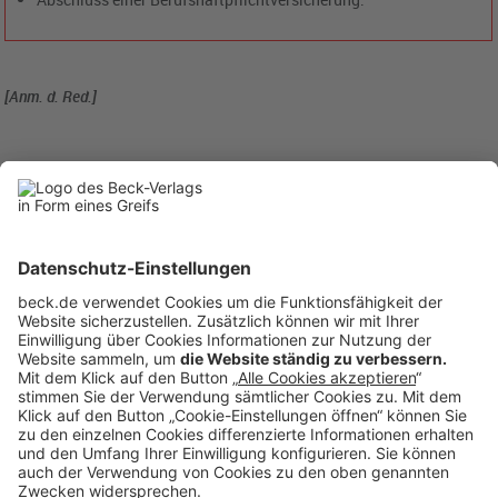
[Anm. d. Red.]
BC
1/2015
becklink364629
Rubriken
Menü
Anzeigen